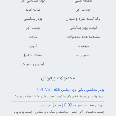
صفحه اصلي
پودر بندکشی آجر
چسب آجر
ملات آماده
پاک کننده شوره و سیمان
پودر بندکشی
قیمت پودر بندکشی
چسب آجر
مشاهده همه محصولات
مقالات
درباره ما
کليپ
تماس با ما
سوالات متداول
قوانين و مقررات
محصولات پرفروش
پودر بندکشی رنگی پاور میکس 09127511808
خرید اینترنتی پودر بندکشی رنگی با کیفیت بسیار عالی - شرکت بزرگ پاور میکس...
خرید چسب مخصوص G-02 (سفید) - چسب...
چسب مخصوص آجر . کاشی . سرامیک و سنگ پاور میکس - چسب پودری پاورمیکس - چسب...