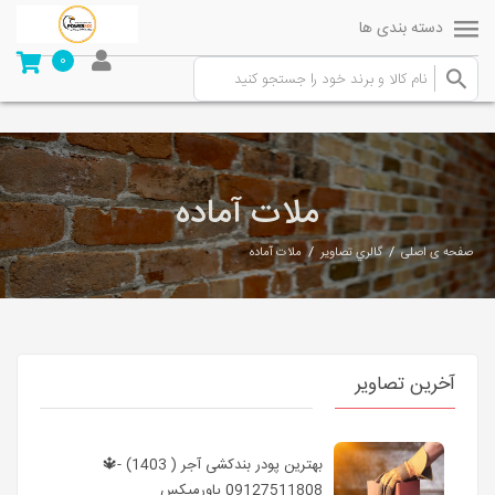
دسته بندی ها
0
ملات آماده
/
/
صفحه ی اصلی
گالري تصاوير
ملات آماده
آخرین تصاویر
بهترین پودر بندکشی آجر ( 1403) -🔱
09127511808 پاورمیکس