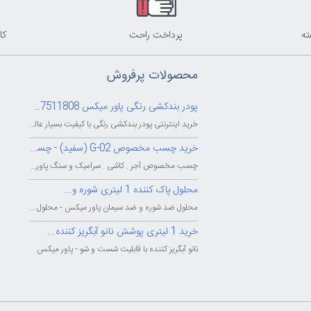
پرداخت راحت
کا
محصولات پرفروش
پودر بندکشی رنگی پاور میکس 09127511808
خرید اینترنتی پودر بندکشی رنگی با کیفیت بسیار عالی - شرکت بزرگ پاور میکس...
خرید چسب مخصوص G-02 (سفید) - چسب...
چسب مخصوص آجر . کاشی . سرامیک و سنگ پاور میکس - چسب پودری پاورمیکس - چسب...
محلول پاک کننده 1 لیتری شوره و...
محلول ضد شوره و ضد سیمان پاور میکس - محلول پاک کننده و شوینده شوره و سیمان...
خرید 1 لیتری پوشش نانو آبگریز کننده...
نانو آبگریز کننده با قابلیت شست و شو - پاور میکس