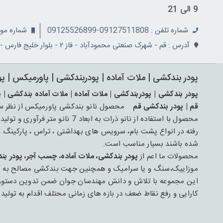
9 الی 21
شماره تلفن : 09127511808-09125526899
شماره موبایل: 08
آدرس : قم - شهرک صنعتی محمودآباد - فاز ۲ - بلوار خلیج فارس - نبش کوچه ۵
پودر بندکشی | ملات آماده | پودربندکشی | پاورمیکس | پ
پودر بندکشی | پودربندکشی | ملات آماده | ملات آماده بندکشی | 
قم | پودر بندکشی قم
محصول نانو بندکشی پاورمیکس از نظر ساخت
محصول با استفاده از نانو ذرات به ابعاد 7 نانو متر فرآوری و تولید شده است و جهت عایق کاری و ترمیم
رفته در انواع پشت بام، سرویس های بهداشتی ، تراس ، پارکینگ
شده باشند بسیار مناسب است.
محصولات ما اعم از
پودر بندکشی، ملات آماده، چسب آجر، پودر بن
موزاییک،سنگ و یا سرامیک و همچنین جهت بندکشی مصالح به کار رف
این مجموعه با تلاش و دانش مهندسان جوان ضمن تدوین دستورال
کارایی و رفع نقاط ضعف در بازه های زمانی محتلف اقدام به تولی