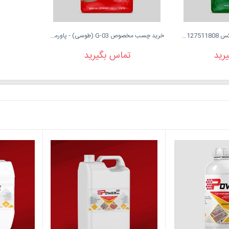
پودر بندکشی رنگی پاور میکس 09127511808
خرید چسب مخصوص G-03 (طوسی) - پاورمیکس
رید
تماس بگیرید