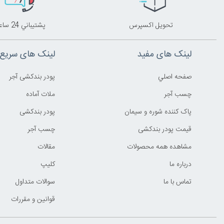
تحويل اکسپرس
پشتيباني 24 ساعته
لینک های مفید
لینک های سریع
صفحه اصلي
پودر بندکشی آجر
چسب آجر
ملات آماده
پاک کننده شوره و سیمان
پودر بندکشی
قیمت پودر بندکشی
چسب آجر
مشاهده همه محصولات
مقالات
درباره ما
کليپ
تماس با ما
سوالات متداول
قوانين و مقررات