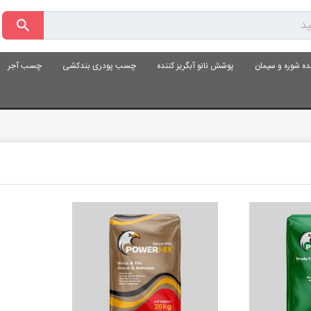
ده شوره و سیمان
پوشش نانو آبگریز کننده
چسب پودری بندکشی
چسب آجر