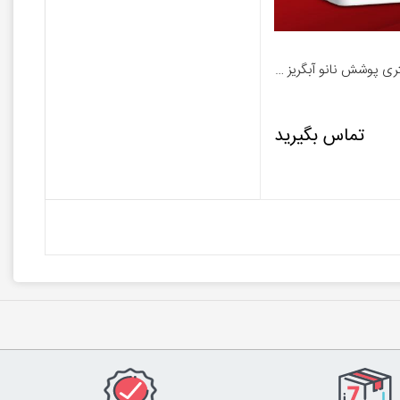
خرید 20 لیتری پوشش نانو آبگریز کننده - پاورمیکس
تماس بگیرید