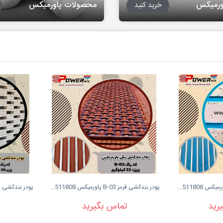
ورمیکس
محصولات پاورمیکس
خرید کنید
پودر بندکشی آبی B-02 پاورمیکس 09127511808
پودر بندکشی قرمز B-03 پاورمیکس 09127511808
رید
تماس بگیرید