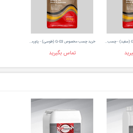
خرید چسب مخصوص G-02 (سفید) - چسب آجر پاور میکس
خرید چسب مخصوص G-03 (طوسی) - پاورمیکس
رید
تماس بگیرید