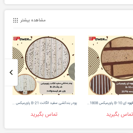
مشاهده بیشتر
پودر بندکشی قهوه ای B-10 پاورمیکس 09127511808
پودر بندکشی سفید الگانت B-21 پاورمیکس 09127511808
تماس بگیرید
تماس بگیرید