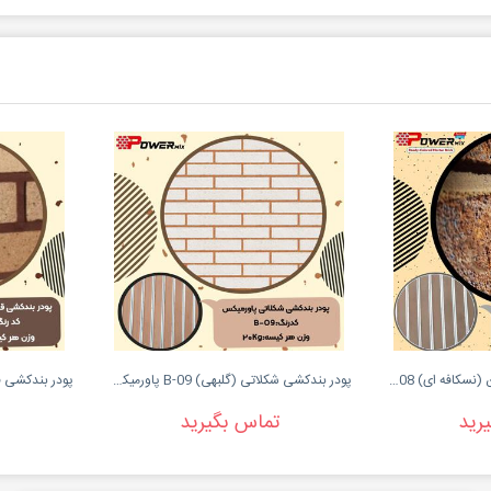
پودر بندکشی قهوه ای روشن (نسکافه ای) B-08 پاورمیکس...
پودر بندکشی شکلاتی (گلبهی) B-09 پاورمیکس - 09127511808
رید
تماس بگیرید