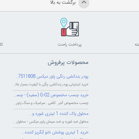
برگشت به بالا
پرداخت راحت
کا
محصولات پرفروش
پودر بندکشی رنگی پاور میکس 09127511808
خرید اینترنتی پودر بندکشی رنگی با کیفیت بسیار عالی - شرکت بزرگ پاور میکس...
خرید چسب مخصوص G-02 (سفید) - چسب...
چسب مخصوص آجر . کاشی . سرامیک و سنگ پاور میکس - چسب پودری پاورمیکس - چسب...
محلول پاک کننده 1 لیتری شوره و...
محلول ضد شوره و ضد سیمان پاور میکس - محلول پاک کننده و شوینده شوره و سیمان...
خرید 1 لیتری پوشش نانو آبگریز کننده...