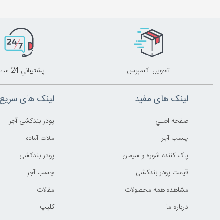
تحويل اکسپرس
پشتيباني 24 ساعته
لینک های مفید
لینک های سریع
صفحه اصلي
پودر بندکشی آجر
چسب آجر
ملات آماده
پاک کننده شوره و سیمان
پودر بندکشی
قیمت پودر بندکشی
چسب آجر
مشاهده همه محصولات
مقالات
درباره ما
کليپ