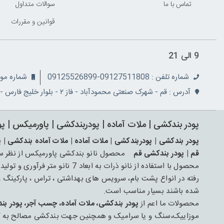
تماس با ما
سوالات متداول
قوانين و مقررات
9 الی 21
شماره تلفن : 09127511808-09125526899
شماره موبایل: 08
آدرس : قم - شهرک صنعتی محمودآباد - فاز ۲ - بلوار خلیج فارس - نبش کوچه ۵
پودر بندکشی | ملات آماده | پودربندکشی | پاورمیکس | پ
پودر بندکشی | پودربندکشی | ملات آماده | ملات آماده بندکشی | 
قم | پودر بندکشی قم
محصول نانو بندکشی پاورمیکس از نظر ساخت
محصول با استفاده از نانو ذرات به ابعاد 7 نانو متر فرآوری و تولید شده است و جهت عایق کاری و ترمیم
رفته در انواع پشت بام، سرویس های بهداشتی ، تراس ، پارکینگ
شده باشند بسیار مناسب است.
محصولات ما اعم از
پودر بندکشی، ملات آماده، چسب آجر، پودر بن
موزاییک،سنگ و یا سرامیک و همچنین جهت بندکشی مصالح به کار رف