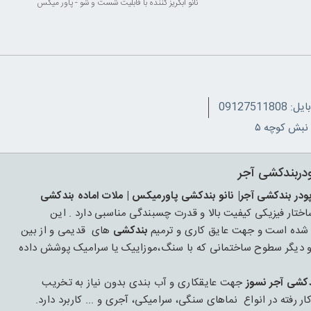
نانو آبگریز کننده با قابلیت شست و شو - پاور میکس
091275118
ودربندکشی آجر
پودر بندکشی آجر| نانو بندکشی پاورمیکس | ملات اماده بندکشی
ار فیزیکی کیفیت بالا و قدرت چسبندگی مناسبی دارد . این
بندکشی
های قدیمی و از بین
 و دیگر سطوح ساختمانی که با سنگ،موزاییک یا سرامیک پوشش داده
دکشی آجر نسوز
جهت عایقکاری و آب بندی بدون نیاز به تخریب
ته در انواع نماهای سنگی، سرامیکی، آجری و ... کاربرد دارد.