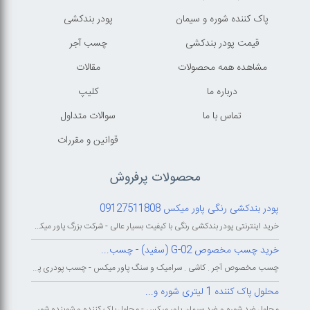
پاک کننده شوره و سیمان
پودر بندکشی
قیمت پودر بندکشی
چسب آجر
مشاهده همه محصولات
مقالات
درباره ما
کليپ
تماس با ما
سوالات متداول
قوانين و مقررات
محصولات پرفروش
پودر بندکشی رنگی پاور میکس 09127511808
خرید اینترنتی پودر بندکشی رنگی با کیفیت بسیار عالی - شرکت بزرگ پاور میکس...
خرید چسب مخصوص G-02 (سفید) - چسب...
چسب مخصوص آجر . کاشی . سرامیک و سنگ پاور میکس - چسب پودری پاورمیکس - چسب...
محلول پاک کننده 1 لیتری شوره و...
محلول ضد شوره و ضد سیمان پاور میکس - محلول پاک کننده و شوینده شوره و سیمان...