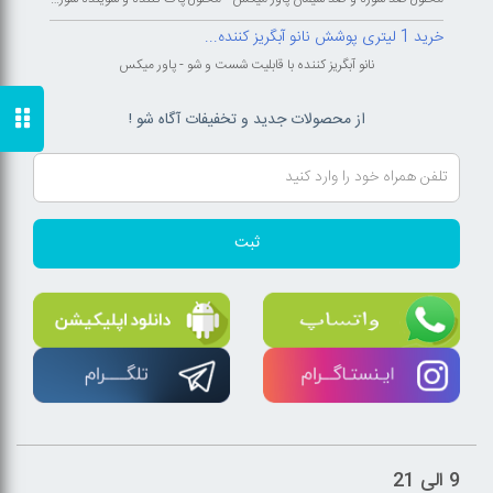
خرید 1 لیتری پوشش نانو آبگریز کننده...
نانو آبگریز کننده با قابلیت شست و شو - پاور میکس
از محصولات جدید و تخفیفات آگاه شو !
ثبت
9 الی 21