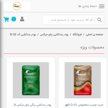
دسته بندی ها
0
صفحه ی اصلی
/
فروشگاه
/
پودر بندکشی پاور میکس
/
پودر بندکشی کد B-02
محصولات ویژه
خرید چسب مخصوص G-01 (قهوه ای) - پاورمیکس
پودر بندکشی رنگی پاور میکس 09127511808