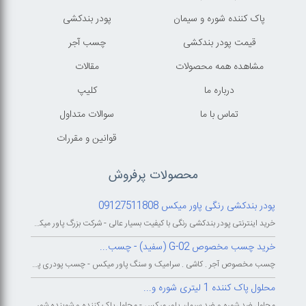
پاک کننده شوره و سیمان
پودر بندکشی
قیمت پودر بندکشی
چسب آجر
مشاهده همه محصولات
مقالات
درباره ما
کليپ
تماس با ما
سوالات متداول
قوانين و مقررات
محصولات پرفروش
پودر بندکشی رنگی پاور میکس 09127511808
خرید اینترنتی پودر بندکشی رنگی با کیفیت بسیار عالی - شرکت بزرگ پاور میکس...
خرید چسب مخصوص G-02 (سفید) - چسب...
چسب مخصوص آجر . کاشی . سرامیک و سنگ پاور میکس - چسب پودری پاورمیکس - چسب...
محلول پاک کننده 1 لیتری شوره و...
محلول ضد شوره و ضد سیمان پاور میکس - محلول پاک کننده و شوینده شوره و سیمان...