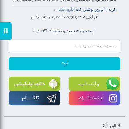
خرید 1 لیتری پوشش نانو آبگریز کننده...
نانو آبگریز کننده با قابلیت شست و شو - پاور میکس
از محصولات جدید و تخفیفات آگاه شو !
ثبت
9 الی 21