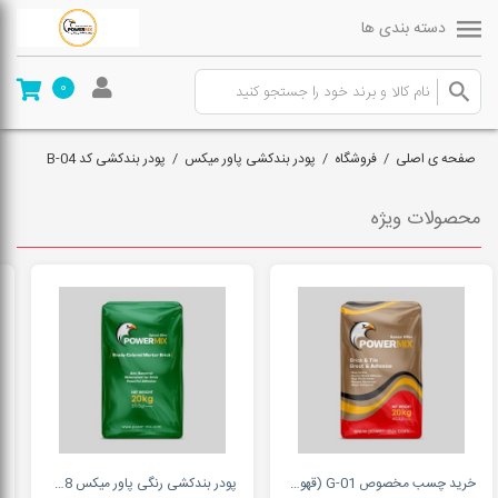
دسته بندی ها
0
صفحه ی اصلی
/
فروشگاه
/
پودر بندکشی پاور میکس
/
پودر بندکشی کد B-04
محصولات ویژه
خرید چسب مخصوص G-01 (قهوه ای) - پاورمیکس
پودر بندکشی رنگی پاور میکس 09127511808