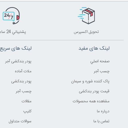
تحويل اکسپرس
پشتيباني 24 ساعته
لینک های مفید
لینک های سریع
صفحه اصلي
پودر بندکشی آجر
چسب آجر
ملات آماده
پاک کننده شوره و سیمان
پودر بندکشی
قیمت پودر بندکشی
چسب آجر
مشاهده همه محصولات
مقالات
درباره ما
کليپ
تماس با ما
سوالات متداول