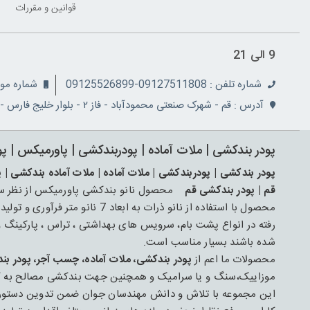
قوانين و مقررات
9 الی 21
شماره تلفن : 09127511808-09125526899
شماره موبایل: 08
آدرس : قم - شهرک صنعتی محمودآباد - فاز ۲ - بلوار خلیج فارس - نبش کوچه ۵
پودر بندکشی | ملات آماده | پودربندکشی | پاورمیکس | پ
پودر بندکشی | پودربندکشی | ملات آماده | ملات آماده بندکشی | 
قم | پودر بندکشی قم
محصول نانو بندکشی پاورمیکس از نظر ساخت
محصول با استفاده از نانو ذرات به ابعاد 7 نانو متر فرآوری و تولید شده است و جهت عایق کاری و ترمیم
رفته در انواع پشت بام، سرویس های بهداشتی ، تراس ، پارکینگ
شده باشند بسیار مناسب است.
محصولات ما اعم از
پودر بندکشی، ملات آماده، چسب آجر، پودر بن
موزاییک،سنگ و یا سرامیک و همچنین جهت بندکشی مصالح به کار رف
این مجموعه با تلاش و دانش مهندسان جوان ضمن تدوین دستورال