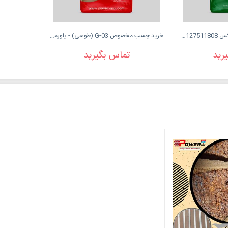
پودر بندکشی رنگی پاور میکس 09127511808
خرید چسب مخصوص G-03 (طوسی) - پاورمیکس
رید
تماس بگیرید