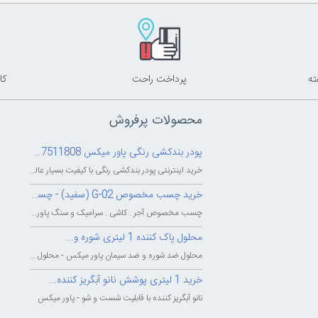
پرداخت راحت
کا
محصولات پرفروش
پودر بندکشی رنگی پاور میکس 09127511808
خرید اینترنتی پودر بندکشی رنگی با کیفیت بسیار عالی - شرکت بزرگ پاور میکس...
خرید چسب مخصوص G-02 (سفید) - چسب...
چسب مخصوص آجر . کاشی . سرامیک و سنگ پاور میکس - چسب پودری پاورمیکس - چسب...
محلول پاک کننده 1 لیتری شوره و...
محلول ضد شوره و ضد سیمان پاور میکس - محلول پاک کننده و شوینده شوره و سیمان...
خرید 1 لیتری پوشش نانو آبگریز کننده...
نانو آبگریز کننده با قابلیت شست و شو - پاور میکس