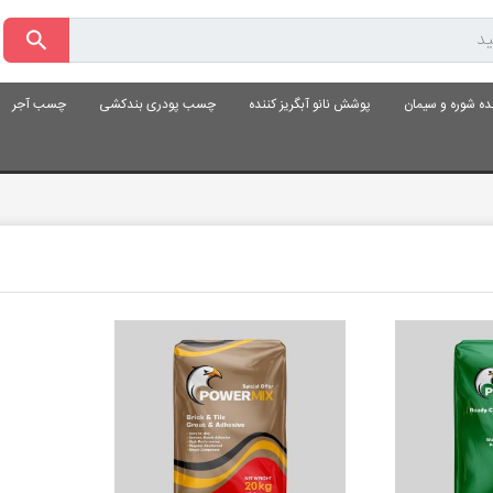
ده شوره و سیمان
پوشش نانو آبگریز کننده
چسب پودری بندکشی
چسب آجر