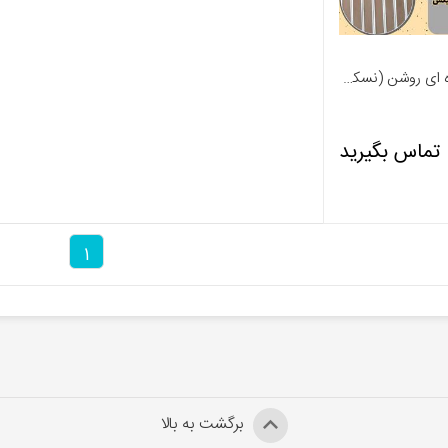
پودر بندکشی قهوه ای روشن (نسکافه ای) B-08 پاورمیکس - 09127511808
تماس بگیرید
1
برگشت به بالا