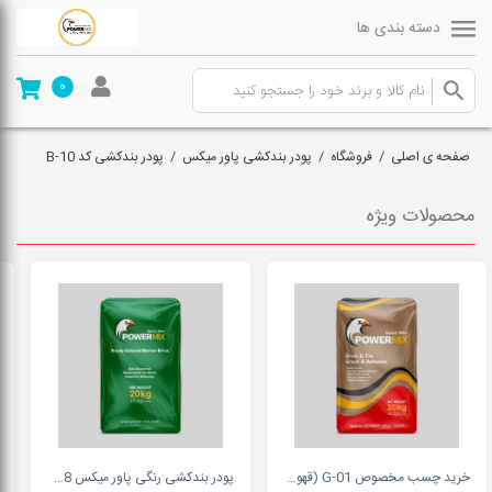
دسته بندی ها
0
صفحه ی اصلی
/
فروشگاه
/
پودر بندکشی پاور میکس
/
پودر بندکشی کد B-10
محصولات ویژه
خرید چسب مخصوص G-01 (قهوه ای) - پاورمیکس
پودر بندکشی رنگی پاور میکس 09127511808