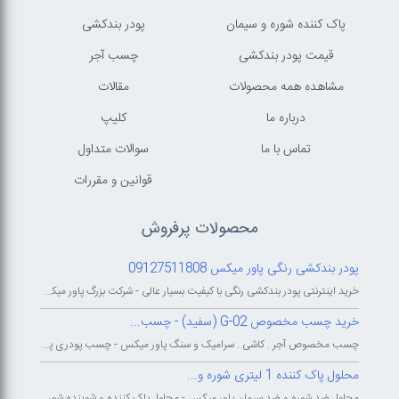
پاک کننده شوره و سیمان
پودر بندکشی
قیمت پودر بندکشی
چسب آجر
مشاهده همه محصولات
مقالات
درباره ما
کليپ
تماس با ما
سوالات متداول
قوانين و مقررات
محصولات پرفروش
پودر بندکشی رنگی پاور میکس 09127511808
خرید اینترنتی پودر بندکشی رنگی با کیفیت بسیار عالی - شرکت بزرگ پاور میکس...
خرید چسب مخصوص G-02 (سفید) - چسب...
چسب مخصوص آجر . کاشی . سرامیک و سنگ پاور میکس - چسب پودری پاورمیکس - چسب...
محلول پاک کننده 1 لیتری شوره و...
محلول ضد شوره و ضد سیمان پاور میکس - محلول پاک کننده و شوینده شوره و سیمان...