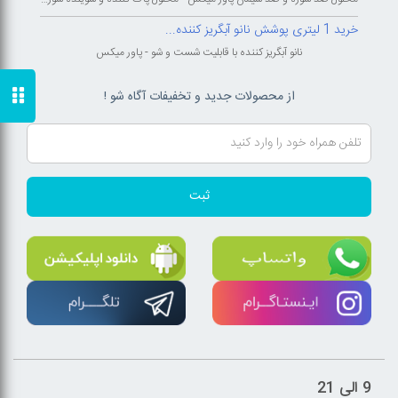
خرید 1 لیتری پوشش نانو آبگریز کننده...
نانو آبگریز کننده با قابلیت شست و شو - پاور میکس
از محصولات جدید و تخفیفات آگاه شو !
ثبت
9 الی 21