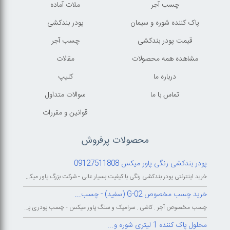
چسب آجر
ملات آماده
پاک کننده شوره و سیمان
پودر بندکشی
قیمت پودر بندکشی
چسب آجر
مشاهده همه محصولات
مقالات
درباره ما
کليپ
تماس با ما
سوالات متداول
قوانين و مقررات
محصولات پرفروش
پودر بندکشی رنگی پاور میکس 09127511808
خرید اینترنتی پودر بندکشی رنگی با کیفیت بسیار عالی - شرکت بزرگ پاور میکس...
خرید چسب مخصوص G-02 (سفید) - چسب...
چسب مخصوص آجر . کاشی . سرامیک و سنگ پاور میکس - چسب پودری پاورمیکس - چسب...
محلول پاک کننده 1 لیتری شوره و...