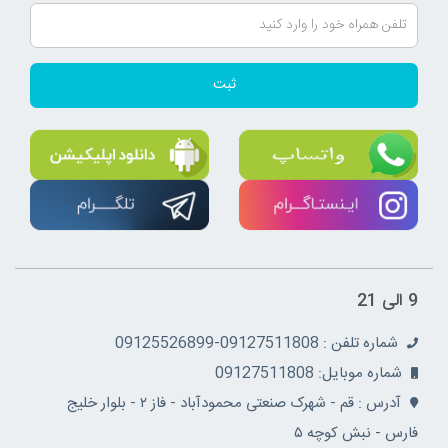
ثبت
9 الی 21
شماره تلفن : 09127511808-09125526899
شماره موبایل: 09127511808
آدرس : قم - شهرک صنعتی محمودآباد - فاز ۲ - بلوار خلیج
فارس - نبش کوچه ۵