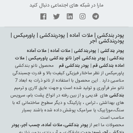
مارا در شبکه های اجتماعی دنبال کنید
پودر بندکشی | ملات آماده | پودربندکشی | پاورمیکس |
پودربندکشی آجر
پودر بندکشی | پودربندکشی | ملات آماده | ملات آماده
بندکشی | پودر بندکشی آجر| نانو بندکشی پاورمیکس | ملات
اماده بندکشی قم | پودر بندکشی قم
محصول نانو بندکشی
پاورمیکس از نظر ساختار فیزیکی کیفیت بالا و قدرت چسبندگی
مناسبی دارد . این محصول با استفاده از نانو ذرات به ابعاد 7
نانو متر فرآوری و تولید شده است و جهت عایق کاری و ترمیم
بندکشی
های قدیمی و از بین رفته در انواع پشت بام، سرویس
های بهداشتی ، تراس ، پارکینگ و دیگر سطوح ساختمانی که با
سنگ،موزاییک یا سرامیک پوشش داده شده باشند بسیار
مناسب است.
محصولات ما اعم از
پودر بندکشی، ملات آماده، چسب آجر، پودر
بندکشی آجر نسوز
جهت عایقکاری و آب بندی بدون نیاز به