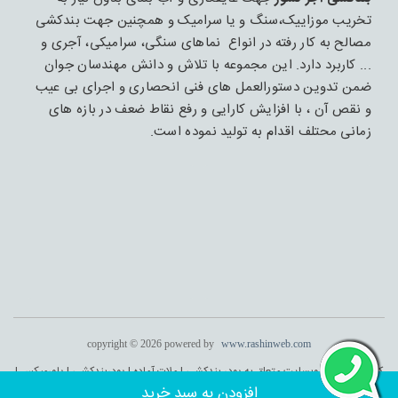
تخریب موزاییک،سنگ و یا سرامیک و همچنین جهت بندکشی
مصالح به کار رفته در انواع نماهای سنگی، سرامیکی، آجری و
... کاربرد دارد. این مجموعه با تلاش و دانش مهندسان جوان
ضمن تدوین دستورالعمل های فنی انحصاری و اجرای بی عیب
و نقص آن ، با افزایش کارایی و رفع نقاط ضعف در بازه های
زمانی محتلف اقدام به تولید نموده است.
copyright © 2026 powered by
www.rashinweb.com
کلیه حقوق این وبسایت متعلق به پودر بندکشی | ملات آماده | پودربندکشی | پاورمیکس |
پودربندکشی آجر می باشد . طراحی و اجرا :
راشین وب
افزودن به سبد خرید