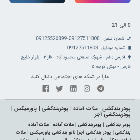
9 الی 21
شماره تلفن : 09127511808-09125526899
شماره موبایل: 09127511808
آدرس : قم - شهرک صنعتی محمودآباد - فاز ۲ - بلوار خلیج
فارس - نبش کوچه ۵
مارا در شبکه های اجتماعی دنبال کنید
پودر بندکشی | ملات آماده | پودربندکشی | پاورمیکس |
پودربندکشی آجر
پودر بندکشی | پودربندکشی | ملات آماده | ملات آماده
بندکشی | پودر بندکشی آجر| نانو بندکشی پاورمیکس | ملات