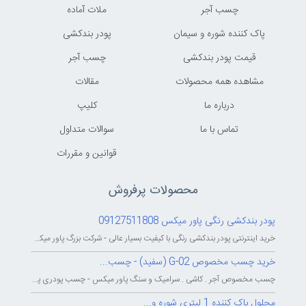
چسب آجر
ملات آماده
پاک کننده شوره و سیمان
پودر بندکشی
قیمت پودر بندکشی
چسب آجر
مشاهده همه محصولات
مقالات
درباره ما
کليپ
تماس با ما
سوالات متداول
قوانين و مقررات
محصولات پرفروش
پودر بندکشی رنگی پاور میکس 09127511808
خرید اینترنتی پودر بندکشی رنگی با کیفیت بسیار عالی - شرکت بزرگ پاور میکس...
خرید چسب مخصوص G-02 (سفید) - چسب...
چسب مخصوص آجر . کاشی . سرامیک و سنگ پاور میکس - چسب پودری پاورمیکس - چسب...
محلول پاک کننده 1 لیتری شوره و...