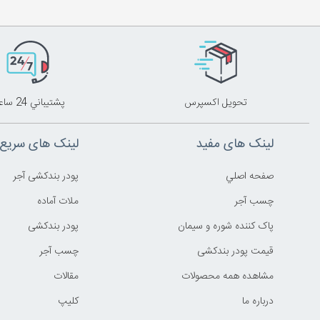
تحويل اکسپرس
پشتيباني 24 ساعته
لینک های مفید
لینک های سریع
صفحه اصلي
پودر بندکشی آجر
چسب آجر
ملات آماده
پاک کننده شوره و سیمان
پودر بندکشی
قیمت پودر بندکشی
چسب آجر
مشاهده همه محصولات
مقالات
درباره ما
کليپ