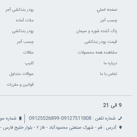
صفحه اصلي
پودر بندکشی آجر
چسب آجر
ملات آماده
پاک کننده شوره و سیمان
پودر بندکشی
قیمت پودر بندکشی
چسب آجر
مشاهده همه محصولات
مقالات
درباره ما
کليپ
تماس با ما
سوالات متداول
قوانين و مقررات
9 الی 21
شماره تلفن : 09127511808-09125526899
شماره موبایل: 08
آدرس : قم - شهرک صنعتی محمودآباد - فاز ۲ - بلوار خلیج فارس - نبش کوچه ۵