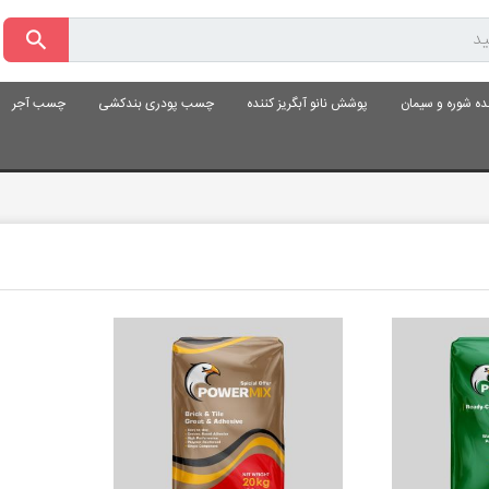
ده شوره و سیمان
پوشش نانو آبگریز کننده
چسب پودری بندکشی
چسب آجر