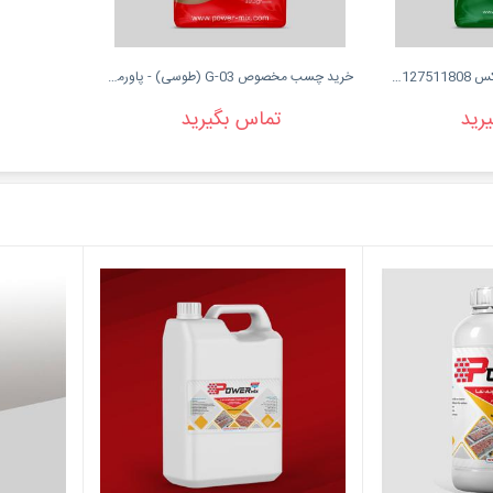
پودر بندکشی رنگی پاور میکس 09127511808
خرید چسب مخصوص G-03 (طوسی) - پاورمیکس
رید
تماس بگیرید