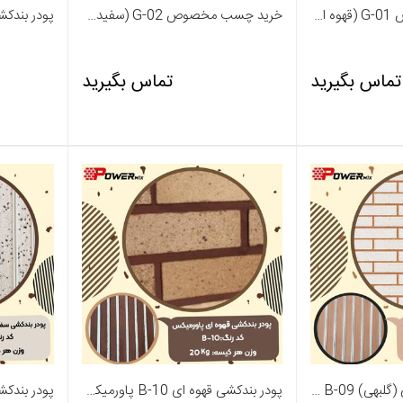
خرید چسب مخصوص G-01 (قهوه ای) - پاورمیکس
خرید چسب مخصوص G-02 (سفید) - چسب آجر پاور میکس
تماس بگیرید
تماس بگیرید
پودر بندکشی شکلاتی (گلبهی) B-09 پاورمیکس - 09127511808
پودر بندکشی قهوه ای B-10 پاورمیکس 09127511808