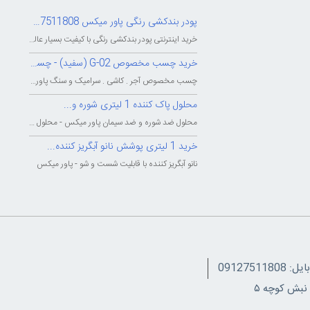
پودر بندکشی رنگی پاور میکس 09127511808
خرید اینترنتی پودر بندکشی رنگی با کیفیت بسیار عالی - شرکت بزرگ پاور میکس...
خرید چسب مخصوص G-02 (سفید) - چسب...
چسب مخصوص آجر . کاشی . سرامیک و سنگ پاور میکس - چسب پودری پاورمیکس - چسب...
محلول پاک کننده 1 لیتری شوره و...
محلول ضد شوره و ضد سیمان پاور میکس - محلول پاک کننده و شوینده شوره و سیمان...
خرید 1 لیتری پوشش نانو آبگریز کننده...
نانو آبگریز کننده با قابلیت شست و شو - پاور میکس
091275118