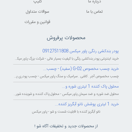
درباره ما
کليپ
تماس با ما
سوالات متداول
قوانين و مقررات
محصولات پرفروش
پودر بندکشی رنگی پاور میکس 09127511808
خرید اینترنتی پودر بندکشی رنگی با کیفیت بسیار عالی - شرکت بزرگ پاور میکس...
خرید چسب مخصوص G-02 (سفید) - چسب...
چسب مخصوص آجر . کاشی . سرامیک و سنگ پاور میکس - چسب پودری پاورمیکس - چسب...
محلول پاک کننده 1 لیتری شوره و...
محلول ضد شوره و ضد سیمان پاور میکس - محلول پاک کننده و شوینده شوره و سیمان...
خرید 1 لیتری پوشش نانو آبگریز کننده...
نانو آبگریز کننده با قابلیت شست و شو - پاور میکس
از محصولات جدید و تخفیفات آگاه شو !