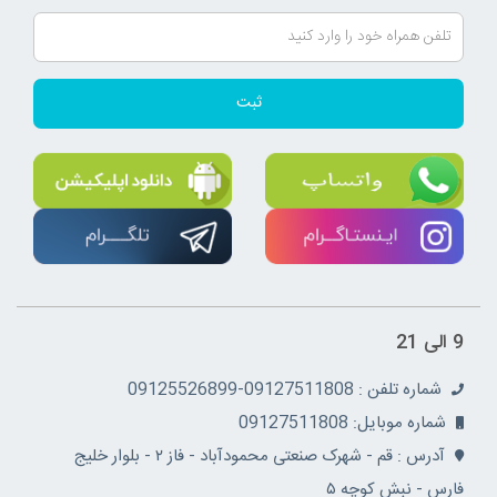
ثبت
9 الی 21
شماره تلفن : 09127511808-09125526899
شماره موبایل: 09127511808
آدرس : قم - شهرک صنعتی محمودآباد - فاز ۲ - بلوار خلیج
فارس - نبش کوچه ۵