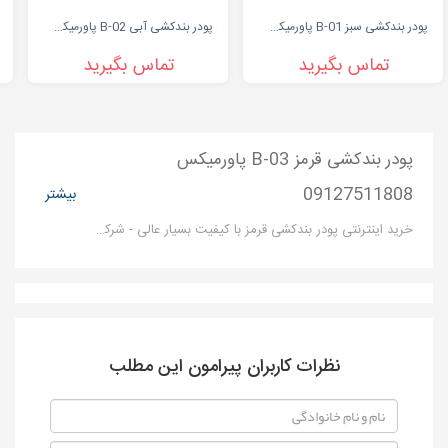
پودر بندکشی سبز B-01 پاورمیکس | 09127511808
پودر بندکشی آبی B-02 پاورمیکس 09127511808
تماس بگیرید
تماس بگیرید
پودر بندکشی قرمز B-03 پاورمیکس
09127511808
بیشتر
خرید اینترنتی پودر بندکشی قرمز با کیفیت بسیار عالی - شرکت بزرگ پاور میکس تولید کننده انواع پودربندکشی در رنگ های مختلف می باشد.محصول نانو بندکشی پاورمیکس از نظر ساختار فیزیکی کیفیت بالا و قدرت چسبندگی مناسبی دارد .
نظرات کاربران پیرامون این مطلب