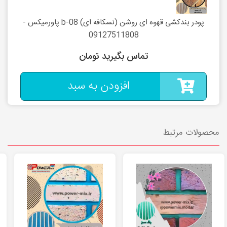
پودر بندکشی قهوه ای روشن (نسکافه ای) b-08 پاورمیکس -
09127511808
تماس بگیرید تومان
افزودن به سبد
محصولات مرتبط