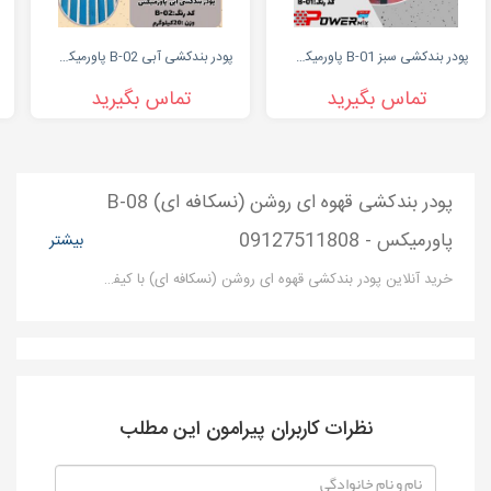
پودر بندکشی سبز B-01 پاورمیکس | 09127511808
پودر بندکشی آبی B-02 پاورمیکس 09127511808
تماس بگیرید
تماس بگیرید
پودر بندکشی قهوه ای روشن (نسکافه ای) B-08
پاورمیکس - 09127511808
بیشتر
خرید آنلاین پودر بندکشی قهوه ای روشن (نسکافه ای) با کیفیت بسیار عالی - شرکت بزرگ پاور میکس تولید کننده انواع پودربندکشی در رنگ های مختلف می باشد.محصول نانو بندکشی پاورمیکس از نظر ساختار فیزیکی کیفیت بالا و قدرت چسبندگی مناسبی دارد .
نظرات کاربران پیرامون این مطلب