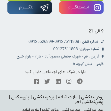
9 الی 21
شماره تلفن : 09127511808-09125526899
شماره موبایل: 09127511808
آدرس : قم - شهرک صنعتی محمودآباد - فاز ۲ - بلوار خلیج
فارس - نبش کوچه ۵
مارا در شبکه های اجتماعی دنبال کنید
پودر بندکشی | ملات آماده | پودربندکشی | پاورمیکس |
پودربندکشی آجر
پودر بندکشی | پودربندکشی | ملات آماده | ملات آماده