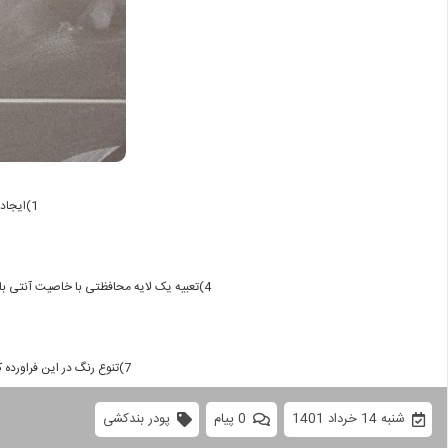
1)ایجاد ارتباطی مستحکم و پایدار مابین مواد و مصالح ساختمانی با پر کردن درزها و ممانعت از کنده شدن آن ها
4)تعبیه یک لایه محافظتی با خاصیت آنتی باکتریال برای ممانعت از تکثیر باکتری ها و قارچ ها در مکان هایی مثل استخر، حمام، سرویس های بهداشتی و سایر محیط های مرطوب و نم دار
7)تنوع رنگ در این فراورده که باعث زیبایی دوچندان و رنگ پردازی های متنوع در کار شده است و برای اواع بندکشی دیوار سنگی نیز مناسب خواهد بود.
شنبه 14 خرداد 1401
0 پیام
پودر بندکشی