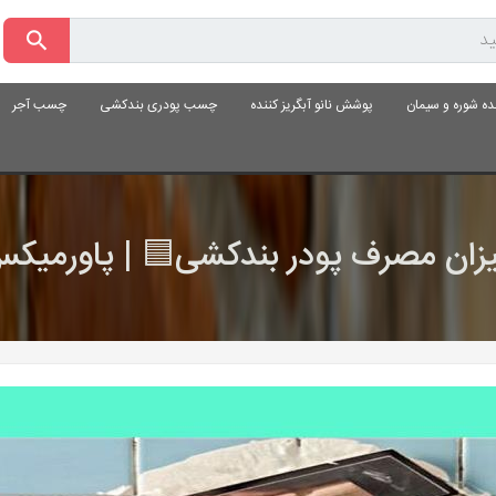
ده شوره و سیمان
پوشش نانو آبگریز کننده
چسب پودری بندکشی
چسب آجر
زان مصرف پودر بندکشی🟦 | پاورمیک