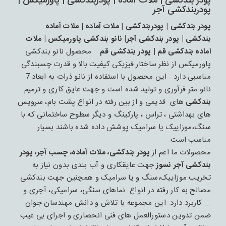
پودر بندکشی | ملات آماده | پودربندکشی | پاورمیکس |
پودربندکشی آجر
پودر بندکشی | پودربندکشی | ملات آماده | ملات آماده
بندکشی | پودر بندکشی آجر| نانو بندکشی پاورمیکس | ملات
اماده بندکشی قم | پودر بندکشی قم
محصول نانو بندکشی
پاورمیکس از نظر ساختار فیزیکی کیفیت بالا و قدرت چسبندگی
مناسبی دارد . این محصول با استفاده از نانو ذرات به ابعاد 7
نانو متر فرآوری و تولید شده است و جهت عایق کاری و ترمیم
بندکشی
های قدیمی و از بین رفته در انواع پشت بام، سرویس
های بهداشتی ، تراس ، پارکینگ و دیگر سطوح ساختمانی که با
سنگ،موزاییک یا سرامیک پوشش داده شده باشند بسیار
مناسب است.
محصولات ما اعم از
پودر بندکشی، ملات آماده، چسب آجر، پودر
بندکشی آجر نسوز
جهت عایقکاری و آب بندی بدون نیاز به
تخریب موزاییک،سنگ و یا سرامیک و همچنین جهت بندکشی
مصالح به کار رفته در انواع نماهای سنگی، سرامیکی، آجری و
... کاربرد دارد. این مجموعه با تلاش و دانش مهندسان جوان
ضمن تدوین دستورالعمل های فنی انحصاری و اجرای بی عیب