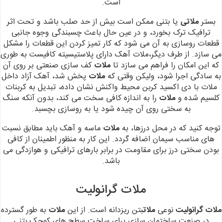
است.
بستر
ملاتی
یا بتنی ممکن است بیش از حد صلب باشد و تحت اثر
ترافیک ترک
بخورد، و در عین حال باعث چسبندگی وجوه جانبی
قطعات روسازی به آن می شود که کار
تمیز کردن این قطعات را مشکل
می سازد.
از طرف دیگر،ملات آهک دارای
پلاستیسیته کافیست به طوری
که این امکان را فراهم می سازد تا
ملات
کف سازی صنعتی بر
روی آن
به سادگی اجرا شود، ولیکن وقتی که
ملات
پخش شد، آهک آزاد داخل
ملات با دی
اکسید کربن محیط واکنش نشان داده، تبدیل به کربنات
کلسیم شده و
ملات
را به اندازه
کافی سخت می کند، بدون آنکه سنگ
به سختی روی آن چیده شود یا به روسازی بچسبد.
توجه
کنید که در محل درزها، به
ملات
ماسه و آهک باید مطابق نسبت
های مناسب سیمان اضافه گردد. این
کار به منظور اطمینان از کافی
بودن سختی درز برای مقاومت در برابر بارهای ترافیکی و
هوازدگی می
باشد.
ملات گرانولیت
ملات گرانولیت
نوعی
ملات
بتن ریزدانه است. از این
ملات
به
طور گسترده
در صنعت ساختمان سازی برای ساخت سطح های کوچک بتنی