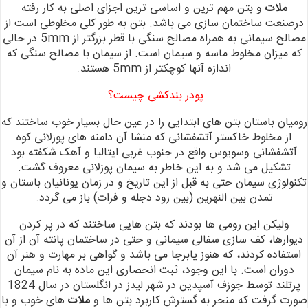
ملات
و بتن مهم ترین و اساسی ترین اجزای اصلی به کار رفته
درصنعت ساختمان سازی می باشد. بتن به طور کلی مخلوطی است از
مصالح سیمانی به همراه مصالح سنگی با قطر بزرگتر از 5mm در حالی
که میزان مخلوط ماسه و سیمان است. از سیمان با مصالح سنگی که
اندازه آنها کوچکتر از 5mm هستند.
پودر بندکشی چیست؟
رومیان باستان بتن های ابتدایی را در عین حال بسیار خوب ساختند که
از مخلوط خاکستر آتشفشانی که منشا آن دامنه های پوزلانی کوه
آتشفشانی وسویوس واقع در جنوب غربی ایتالیا و آهک شکفته بود
تشکیل می شد و به این خاطر به سیمان پوزلانی معروف گشت.
تکنولوژی سیمان حتی به قبل از این تاریخ و در زمان یونانیان باستان و
تمدن بین النهرین (بین رود دجله و فرات) باز می گردد.
ولیکن این رومی ها بودند که بتن هایی ساختند که در پر کردن
دیوارها، کف سازی سفالی سیمانی و حتی در ساختمان پانته آن از آن
استفاده کردند، که هنوز پابرجا می باشد و گواهی بر مهارت و هنر آن
دوران است.
با این وجود، ثبت انحصاری این ماده به نام سیمان
پرتلند توسط جوزف آسپدین
در شهر لیدز در انگلستان در سال 1824
صورت گرفت که منجر به گسترش کاربرد بتن ها و
ملات
های خوب و با