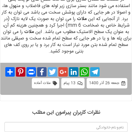
استفاده می شود
مانند بستر سازی زیر لوله های فاضلاب و منهول ها،
و اصولا در هر جایی که دارای
پوشش سخت می باشد می توان به کار
برد.
از آنجایی که
این
ملات
را می توان به صورت یک لایه نازک (در
شرایط خاص به ضخامت 6 mm) اجرا کرد و همچنین هزینه کم آن،
به عنوان یک سطح الاستیک مطلوب
می باشد. این
ملات
را می توان
برای پله ها و یا در هر جایی که سطح تمام شده سخت و صیقلی
مانند
سطح تمام شده بتن مورد نیاز است به کار برد و یا بر روی کف های
بتنی موجود کشید.
Share
Pinterest
Print
Facebook
Twitter
Google+
LinkedIn
WhatsApp
Telegram
جمعه 26 آذر 1400
13 پیام
ملات آماده
نظرات کاربران پیرامون این مطلب