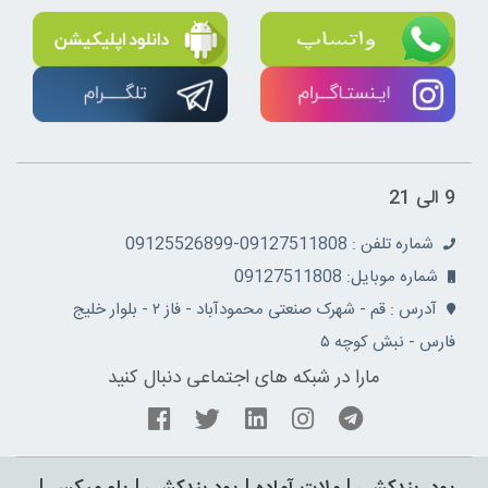
9 الی 21
شماره تلفن : 09127511808-09125526899
شماره موبایل: 09127511808
آدرس : قم - شهرک صنعتی محمودآباد - فاز ۲ - بلوار خلیج
فارس - نبش کوچه ۵
مارا در شبکه های اجتماعی دنبال کنید