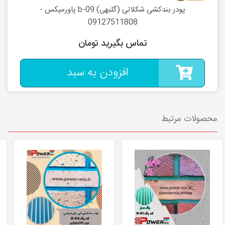
پودر بندکشی شکلاتی (گلبهی) b-09 پاورمیکس -
09127511808
تماس بگیرید تومان
افزودن به سبد
محصولات مرتبط