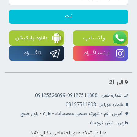
ثبت
9 الی 21
شماره تلفن : 09127511808-09125526899
شماره موبایل: 09127511808
آدرس : قم - شهرک صنعتی محمودآباد - فاز ۲ - بلوار خلیج
فارس - نبش کوچه ۵
مارا در شبکه های اجتماعی دنبال کنید