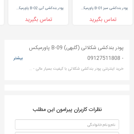
پودر بندکشی سبز B-01 پاورمیکس | 09127511808
پودر بندکشی آبی B-02 پاورمیکس 09127511808
تماس بگیرید
تماس بگیرید
پودر بندکشی شکلاتی (گلبهی) B-09 پاورمیکس
- 09127511808
بیشتر
خرید اینترنتی پودر بندکشی شکلاتی با کیفیت بسیار عالی - شرکت بزرگ پاور میکس تولید کننده انواع پودربندکشی در رنگ های مختلف می باشد.محصول نانو بندکشی پاورمیکس از نظر ساختار فیزیکی کیفیت بالا و قدرت چسبندگی مناسبی دارد .
نظرات کاربران پیرامون این مطلب