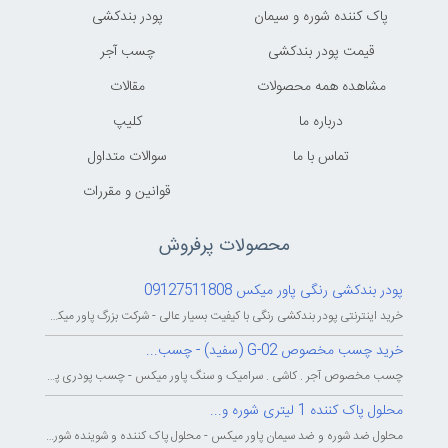
پاک کننده شوره و سیمان
پودر بندکشی
قیمت پودر بندکشی
چسب آجر
مشاهده همه محصولات
مقالات
درباره ما
کليپ
تماس با ما
سوالات متداول
قوانين و مقررات
محصولات پرفروش
پودر بندکشی رنگی پاور میکس 09127511808
خرید اینترنتی پودر بندکشی رنگی با کیفیت بسیار عالی - شرکت بزرگ پاور میکس...
خرید چسب مخصوص G-02 (سفید) - چسب...
چسب مخصوص آجر . کاشی . سرامیک و سنگ پاور میکس - چسب پودری پاورمیکس - چسب...
محلول پاک کننده 1 لیتری شوره و...
محلول ضد شوره و ضد سیمان پاور میکس - محلول پاک کننده و شوینده شوره و سیمان...