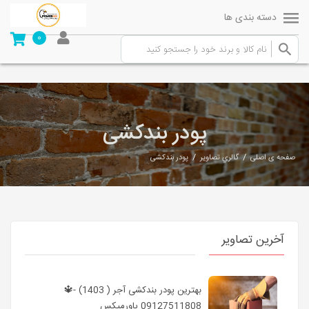
دسته بندی ها
0
پودر بندکشی
/
/
صفحه ی اصلی
گالري تصاوير
پودر بندکشی
آخرین تصاویر
بهترین پودر بندکشی آجر ( 1403) -🔱
09127511808 پاورمیکس