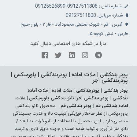
شماره تلفن : 09127511808-09125526899
شماره موبایل: 09127511808
آدرس : قم - شهرک صنعتی محمودآباد - فاز ۲ - بلوار خلیج
فارس - نبش کوچه ۵
مارا در شبکه های اجتماعی دنبال کنید
پودر بندکشی | ملات آماده | پودربندکشی | پاورمیکس |
پودربندکشی آجر
پودر بندکشی | پودربندکشی | ملات آماده | ملات آماده
بندکشی | پودر بندکشی آجر| نانو بندکشی پاورمیکس | ملات
اماده بندکشی قم | پودر بندکشی قم
محصول نانو بندکشی
پاورمیکس از نظر ساختار فیزیکی کیفیت بالا و قدرت چسبندگی
مناسبی دارد . این محصول با استفاده از نانو ذرات به ابعاد 7
نانو متر فرآوری و تولید شده است و جهت عایق کاری و ترمیم
بندکشی
های قدیمی و از بین رفته در انواع پشت بام، سرویس