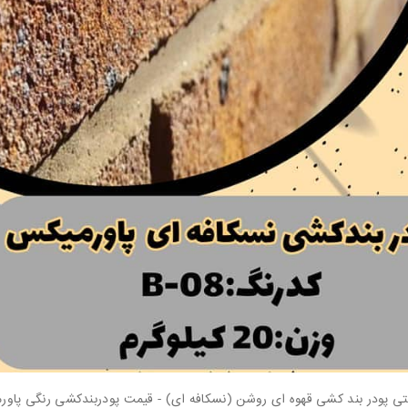
نتی پودر بند کشی قهوه ای روشن (نسکافه ای) - قیمت پودربندکشی رنگی پاور