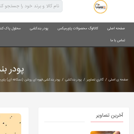
صفحه اصلی
کاتالوگ محصولات پاورمیکس
پودر بندکشی
محلول پاک کنن
تماس با ما
پودر ب
/
/
/
صفحه ی اصلی
گالري تصاوير
پودر بندکشی
پودر بندکشی قهوه ای روشن (نسکافه ای) پاو
آخرین تصاویر