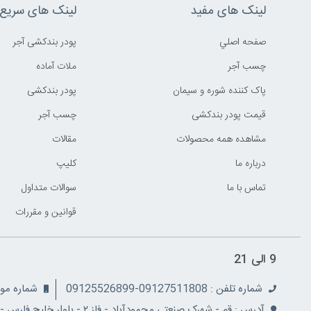
لینک های مفید
لینک های سریع
صفحه اصلي
پودر بندکشی آجر
چسب آجر
ملات آماده
پاک کننده شوره و سیمان
پودر بندکشی
قیمت پودر بندکشی
چسب آجر
مشاهده همه محصولات
مقالات
درباره ما
کليپ
تماس با ما
سوالات متداول
قوانين و مقررات
9 الی 21
شماره تلفن : 09127511808-09125526899
شماره موبایل: 08
آدرس : قم - شهرک صنعتی محمودآباد - فاز ۲ - بلوار خلیج فارس - نبش کوچه ۵