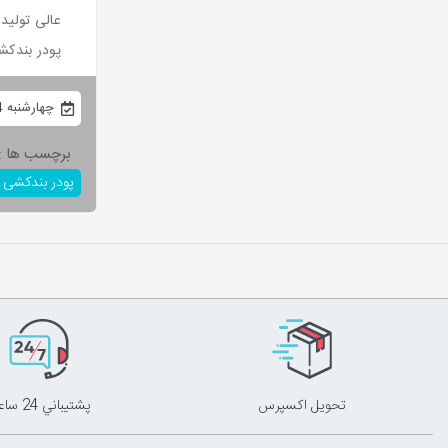
عالی تولید
پودر بندکش
چهارشنبه 24 آذر 1400
برچسب ها :
پودر بندکشی
تحويل اکسپرس
پشتيباني 24 ساعته