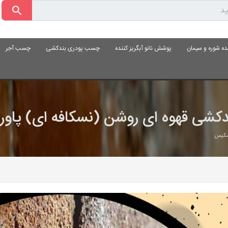
ده شوره و سیمان
پوشش نانو آبگریز کننده
چسب پودری بندکشی
چسب آجر
ندکشی قهوه ای روشن (نسکافه ای) پاو
رمکیس