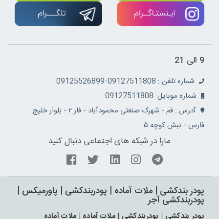
9 الی 21
شماره تلفن : 09127511808-09125526899
شماره موبایل: 09127511808
آدرس : قم - شهرک صنعتی محمودآباد - فاز ۲ - بلوار خلیج
فارس - نبش کوچه ۵
مارا در شبکه های اجتماعی دنبال کنید
پودر بندکشی | ملات آماده | پودربندکشی | پاورمیکس |
پودربندکشی آجر
پودر بندکشی | پودربندکشی | ملات آماده | ملات آماده