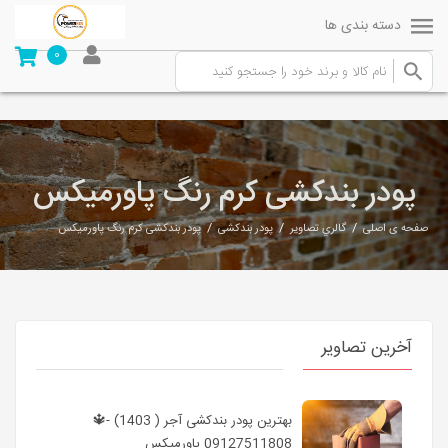
دسته بندی ها
0
پودر بندکشی کرم رنگ پاورمیکس
/
/
/
صفحه ی اصلی
گالري تصاوير
پودر بندکشی
پودر بندکشی کرم رنگ پاورمیکس
آخرین تصاویر
بهترین پودر بندکشی آجر ( 1403) -🔱
09127511808 پاورمیکس