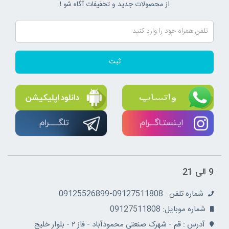
از محصولات جدید و تخفیفات آگاه شو !
ثبت
9 الی 21
شماره تلفن : 09127511808-09125526899
شماره موبایل: 09127511808
آدرس : قم - شهرک صنعتی محمودآباد - فاز ۲ - بلوار خلیج