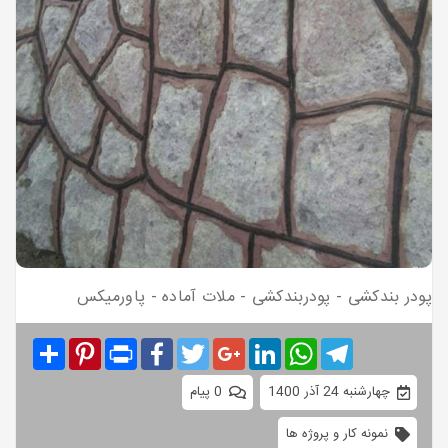
پودر بندکشی - پودربندکشی - ملات آماده - پاورمیکس
Share
Pinterest
Print
Facebook
Twitter
Google+
LinkedIn
WhatsApp
Telegram
چهارشنبه 24 آذر 1400
0 پیام
نمونه کار و پروژه ها