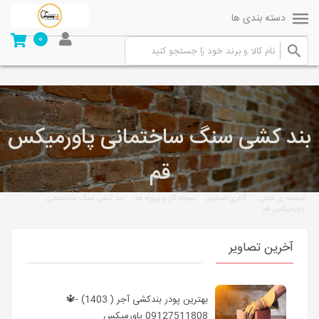
دسته بندی ها
0
بند کشی سنگ ساختمانی پاورمیکس
قم
/
/
/
صفحه ی اصلی
گالري تصاوير
نمونه کار و پروژه ها
بند کشی سنگ ساختمانی
پاورمیکس قم
آخرین تصاویر
بهترین پودر بندکشی آجر ( 1403) -🔱
09127511808 پاورمیکس