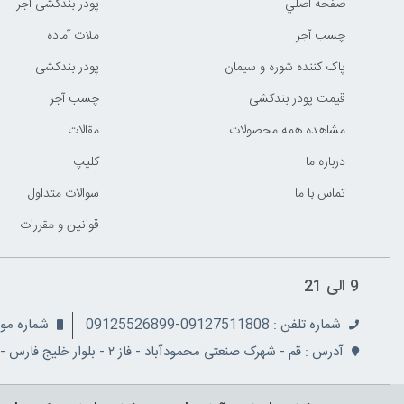
صفحه اصلي
پودر بندکشی آجر
چسب آجر
ملات آماده
پاک کننده شوره و سیمان
پودر بندکشی
قیمت پودر بندکشی
چسب آجر
مشاهده همه محصولات
مقالات
درباره ما
کليپ
تماس با ما
سوالات متداول
قوانين و مقررات
9 الی 21
شماره تلفن : 09127511808-09125526899
شماره موبایل: 08
آدرس : قم - شهرک صنعتی محمودآباد - فاز ۲ - بلوار خلیج فارس - نبش کوچه ۵