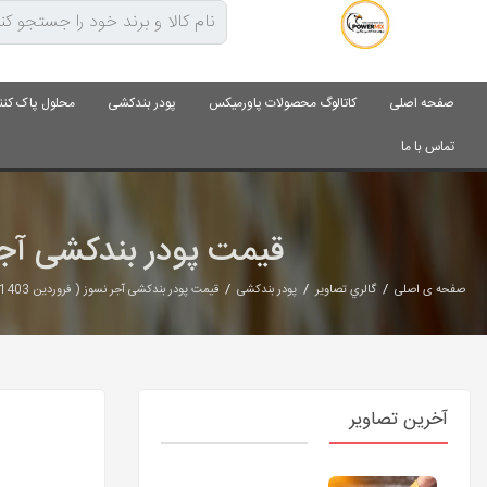
صفحه اصلی
کاتالوگ محصولات پاورمیکس
پودر بندکشی
محلول پاک کنن
تماس با ما
قیمت پودر بندکشی آجر نسوز ( فروردین 03
/
/
/
صفحه ی اصلی
گالري تصاوير
پودر بندکشی
قیمت پودر بندکشی آجر نسوز ( فروردین 1403) - 09127511808 🔱پاورمیکس🔱
آخرین تصاویر