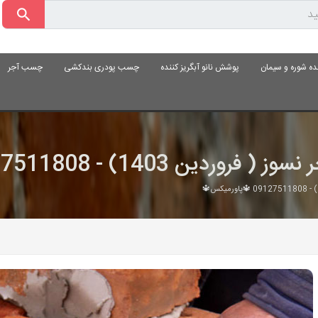
ده شوره و سیمان
پوشش نانو آبگریز کننده
چسب پودری بندکشی
چسب آجر
14) - 09127511808 🔱پاورمیکس🔱