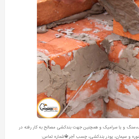
ک،سنگ و یا سرامیک و همچنین جهت بندکشی مصالح به کار رفته در
 شوره و سیمان، پودر بندکشی، چسب آجر🔱شماره تماس: