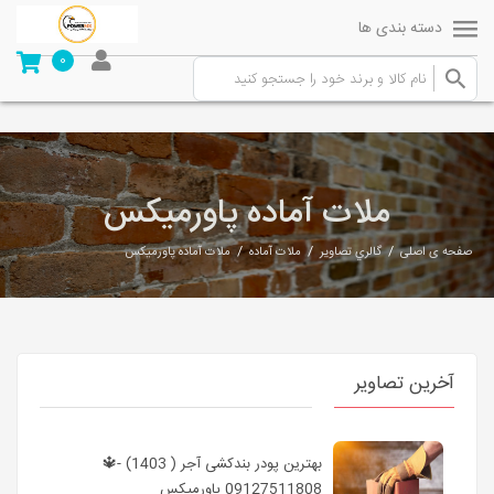
دسته بندی ها
0
ملات آماده پاورمیکس
/
/
/
صفحه ی اصلی
گالري تصاوير
ملات آماده
ملات آماده پاورمیکس
آخرین تصاویر
بهترین پودر بندکشی آجر ( 1403) -🔱
09127511808 پاورمیکس