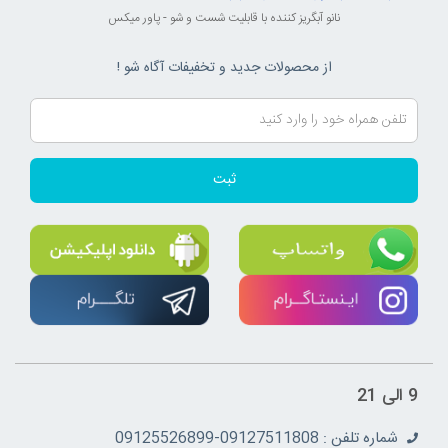
نانو آبگریز کننده با قابلیت شست و شو - پاور میکس
از محصولات جدید و تخفیفات آگاه شو !
ثبت
9 الی 21
شماره تلفن : 09127511808-09125526899