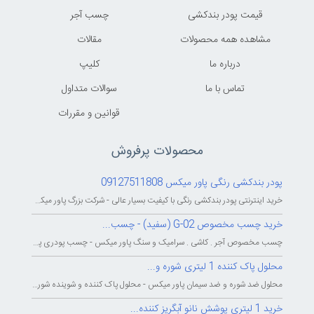
قیمت پودر بندکشی
چسب آجر
مشاهده همه محصولات
مقالات
درباره ما
کليپ
تماس با ما
سوالات متداول
قوانين و مقررات
محصولات پرفروش
پودر بندکشی رنگی پاور میکس 09127511808
خرید اینترنتی پودر بندکشی رنگی با کیفیت بسیار عالی - شرکت بزرگ پاور میکس...
خرید چسب مخصوص G-02 (سفید) - چسب...
چسب مخصوص آجر . کاشی . سرامیک و سنگ پاور میکس - چسب پودری پاورمیکس - چسب...
محلول پاک کننده 1 لیتری شوره و...
محلول ضد شوره و ضد سیمان پاور میکس - محلول پاک کننده و شوینده شوره و سیمان...
خرید 1 لیتری پوشش نانو آبگریز کننده...