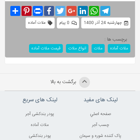
Share
Pinterest
Print
Facebook
Twitter
Google+
LinkedIn
WhatsApp
Telegram
چهارشنبه 24 آذر 1400
0 پیام
ملات آماده
برچسب ها :
ملات آماده
ملات
انواع ملات
قیمت ملات آماده
برگشت به بالا
لینک های مفید
لینک های سریع
صفحه اصلي
پودر بندکشی آجر
چسب آجر
ملات آماده
پاک کننده شوره و سیمان
پودر بندکشی