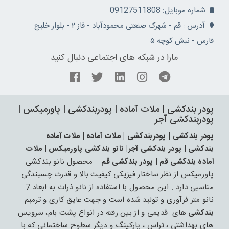
شماره موبایل: 09127511808
آدرس : قم - شهرک صنعتی محمودآباد - فاز ۲ - بلوار خلیج
فارس - نبش کوچه ۵
مارا در شبکه های اجتماعی دنبال کنید
پودر بندکشی | ملات آماده | پودربندکشی | پاورمیکس |
پودربندکشی آجر
پودر بندکشی | پودربندکشی | ملات آماده | ملات آماده
بندکشی | پودر بندکشی آجر| نانو بندکشی پاورمیکس | ملات
اماده بندکشی قم | پودر بندکشی قم
محصول نانو بندکشی
پاورمیکس از نظر ساختار فیزیکی کیفیت بالا و قدرت چسبندگی
مناسبی دارد . این محصول با استفاده از نانو ذرات به ابعاد 7
نانو متر فرآوری و تولید شده است و جهت عایق کاری و ترمیم
بندکشی
های قدیمی و از بین رفته در انواع پشت بام، سرویس
های بهداشتی ، تراس ، پارکینگ و دیگر سطوح ساختمانی که با