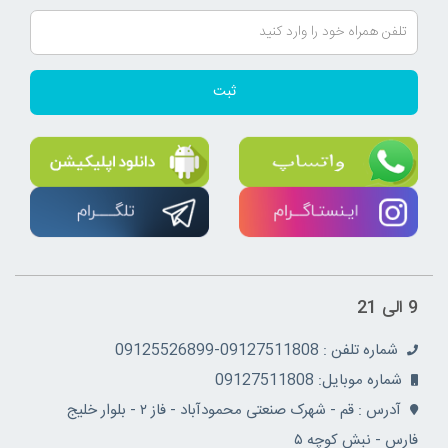
ثبت
9 الی 21
شماره تلفن : 09127511808-09125526899
شماره موبایل: 09127511808
آدرس : قم - شهرک صنعتی محمودآباد - فاز ۲ - بلوار خلیج
فارس - نبش کوچه ۵