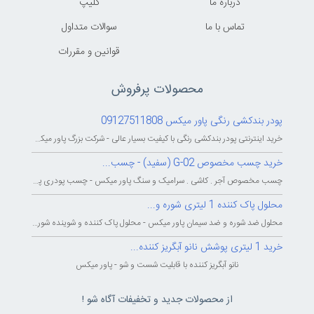
درباره ما
کليپ
تماس با ما
سوالات متداول
قوانين و مقررات
محصولات پرفروش
پودر بندکشی رنگی پاور میکس 09127511808
خرید اینترنتی پودر بندکشی رنگی با کیفیت بسیار عالی - شرکت بزرگ پاور میکس...
خرید چسب مخصوص G-02 (سفید) - چسب...
چسب مخصوص آجر . کاشی . سرامیک و سنگ پاور میکس - چسب پودری پاورمیکس - چسب...
محلول پاک کننده 1 لیتری شوره و...
محلول ضد شوره و ضد سیمان پاور میکس - محلول پاک کننده و شوینده شوره و سیمان...
خرید 1 لیتری پوشش نانو آبگریز کننده...
نانو آبگریز کننده با قابلیت شست و شو - پاور میکس
از محصولات جدید و تخفیفات آگاه شو !