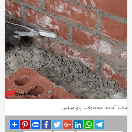
ملات آماده، محصولات پاورمیکس
Share
Pinterest
Print
Facebook
Twitter
Google+
LinkedIn
WhatsApp
Telegram