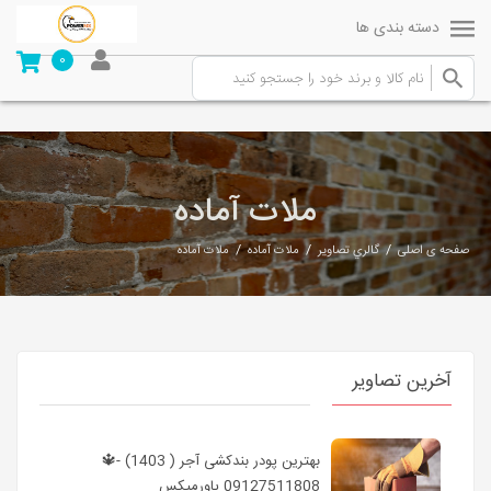
دسته بندی ها
0
ملات آماده
/
/
/
صفحه ی اصلی
گالري تصاوير
ملات آماده
ملات آماده
آخرین تصاویر
بهترین پودر بندکشی آجر ( 1403) -🔱
09127511808 پاورمیکس