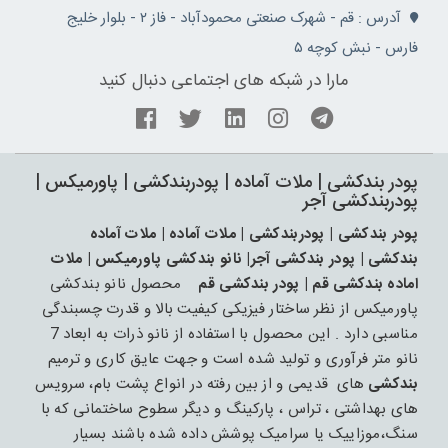
آدرس : قم - شهرک صنعتی محمودآباد - فاز ۲ - بلوار خلیج
فارس - نبش کوچه ۵
مارا در شبکه های اجتماعی دنبال کنید
پودر بندکشی | ملات آماده | پودربندکشی | پاورمیکس |
پودربندکشی آجر
پودر بندکشی | پودربندکشی | ملات آماده | ملات آماده
بندکشی | پودر بندکشی آجر| نانو بندکشی پاورمیکس | ملات
اماده بندکشی قم | پودر بندکشی قم
محصول نانو بندکشی
پاورمیکس از نظر ساختار فیزیکی کیفیت بالا و قدرت چسبندگی
مناسبی دارد . این محصول با استفاده از نانو ذرات به ابعاد 7
نانو متر فرآوری و تولید شده است و جهت عایق کاری و ترمیم
بندکشی
های قدیمی و از بین رفته در انواع پشت بام، سرویس
های بهداشتی ، تراس ، پارکینگ و دیگر سطوح ساختمانی که با
سنگ،موزاییک یا سرامیک پوشش داده شده باشند بسیار