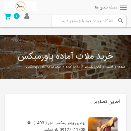
دسته بندی ها
0
خرید ملات آماده پاورمیکس
/
/
/
صفحه ی اصلی
گالري تصاوير
ملات آماده
خرید ملات آماده پاورمیکس
آخرین تصاویر
بهترین پودر بندکشی آجر ( 1403) -🔱
09127511808 پاورمیکس