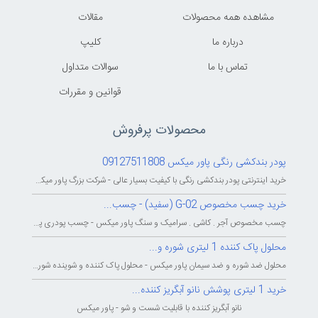
مشاهده همه محصولات
مقالات
درباره ما
کليپ
تماس با ما
سوالات متداول
قوانين و مقررات
محصولات پرفروش
پودر بندکشی رنگی پاور میکس 09127511808
خرید اینترنتی پودر بندکشی رنگی با کیفیت بسیار عالی - شرکت بزرگ پاور میکس...
خرید چسب مخصوص G-02 (سفید) - چسب...
چسب مخصوص آجر . کاشی . سرامیک و سنگ پاور میکس - چسب پودری پاورمیکس - چسب...
محلول پاک کننده 1 لیتری شوره و...
محلول ضد شوره و ضد سیمان پاور میکس - محلول پاک کننده و شوینده شوره و سیمان...
خرید 1 لیتری پوشش نانو آبگریز کننده...
نانو آبگریز کننده با قابلیت شست و شو - پاور میکس