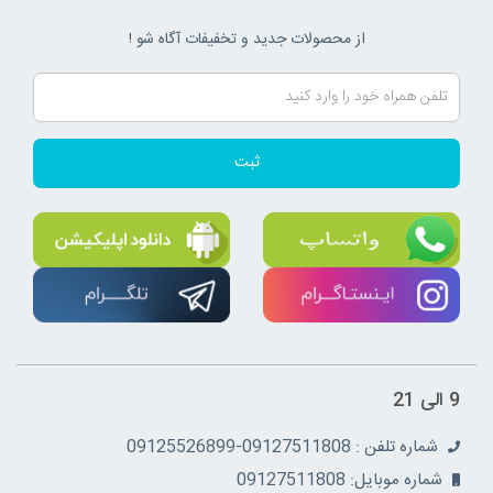
از محصولات جدید و تخفیفات آگاه شو !
ثبت
9 الی 21
شماره تلفن : 09127511808-09125526899
شماره موبایل: 09127511808