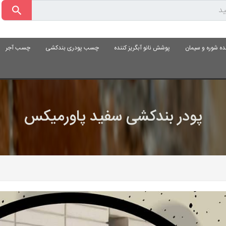
ده شوره و سیمان
پوشش نانو آبگریز کننده
چسب پودری بندکشی
چسب آجر
پودر بندکشی سفید پاورمیکس