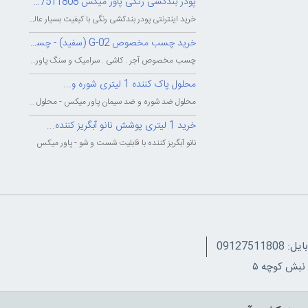
پودر بندکشی رنگی پاور میکس 09127511808
خرید اینترنتی پودر بندکشی رنگی با کیفیت بسیار عالی - شرکت بزرگ پاور میکس...
خرید چسب مخصوص G-02 (سفید) - چسب...
چسب مخصوص آجر . کاشی . سرامیک و سنگ پاور میکس - چسب پودری پاورمیکس - چسب...
محلول پاک کننده 1 لیتری شوره و...
محلول ضد شوره و ضد سیمان پاور میکس - محلول پاک کننده و شوینده شوره و سیمان...
خرید 1 لیتری پوشش نانو آبگریز کننده...
نانو آبگریز کننده با قابلیت شست و شو - پاور میکس
091275118