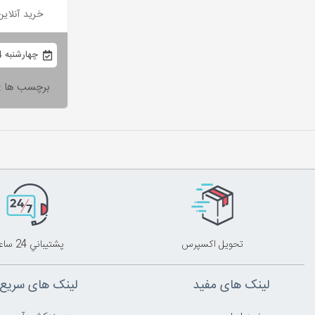
خرید آنلای
چهارشنبه 24 آذر 1400
برچسب ها :
تحويل اکسپرس
پشتيباني 24 ساعته
لینک های مفید
لینک های سریع