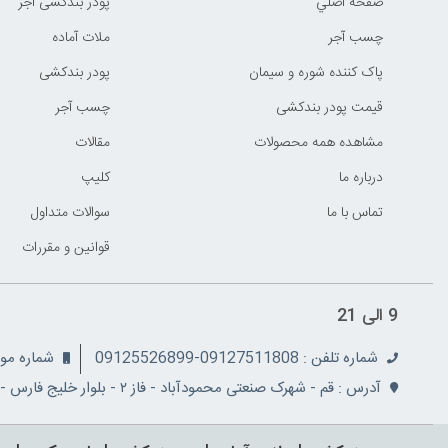
صفحه اصلي
پودر بندکشی آجر
چسب آجر
ملات آماده
پاک کننده شوره و سیمان
پودر بندکشی
قیمت پودر بندکشی
چسب آجر
مشاهده همه محصولات
مقالات
درباره ما
کليپ
تماس با ما
سوالات متداول
قوانين و مقررات
9 الی 21
شماره تلفن : 09127511808-09125526899
شماره موبایل: 08
آدرس : قم - شهرک صنعتی محمودآباد - فاز ۲ - بلوار خلیج فارس - نبش کوچه ۵