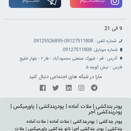
9 الی 21
شماره تلفن : 09127511808-09125526899
شماره موبایل: 09127511808
آدرس : قم - شهرک صنعتی محمودآباد - فاز ۲ - بلوار خلیج
فارس - نبش کوچه ۵
مارا در شبکه های اجتماعی دنبال کنید
پودر بندکشی | ملات آماده | پودربندکشی | پاورمیکس |
پودربندکشی آجر
پودر بندکشی | پودربندکشی | ملات آماده | ملات آماده
بندکشی | پودر بندکشی آجر| نانو بندکشی پاورمیکس | ملات