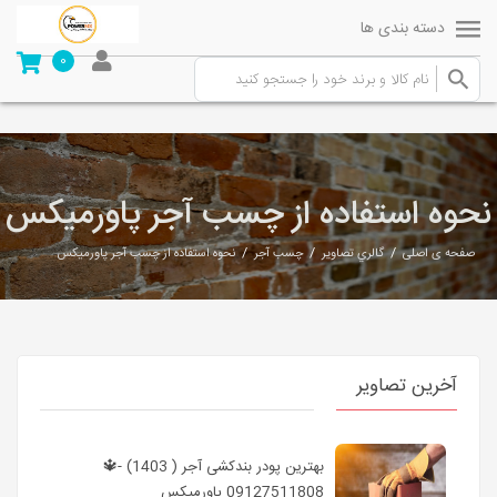
دسته بندی ها
0
نحوه استفاده از چسب آجر پاورمیکس
/
/
/
صفحه ی اصلی
گالري تصاوير
چسب آجر
نحوه استفاده از چسب آجر پاورمیکس
آخرین تصاویر
بهترین پودر بندکشی آجر ( 1403) -🔱
09127511808 پاورمیکس