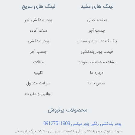
لینک های مفید
لینک های سریع
صفحه اصلي
پودر بندکشی آجر
چسب آجر
ملات آماده
پاک کننده شوره و سیمان
پودر بندکشی
قیمت پودر بندکشی
چسب آجر
مشاهده همه محصولات
مقالات
درباره ما
کليپ
تماس با ما
سوالات متداول
قوانين و مقررات
محصولات پرفروش
پودر بندکشی رنگی پاور میکس 09127511808
خرید اینترنتی پودر بندکشی رنگی با کیفیت بسیار عالی - شرکت بزرگ پاور میکس...