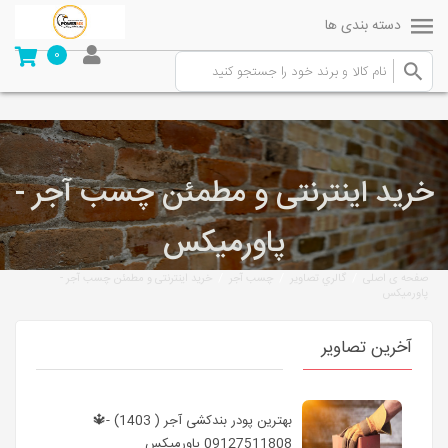
دسته بندی ها
0
خرید اینترنتی و مطمئن چسب آجر -
پاورمیکس
/
/
/
صفحه ی اصلی
گالري تصاوير
چسب آجر
خرید اینترنتی و مطمئن چسب آجر -
پاورمیکس
آخرین تصاویر
بهترین پودر بندکشی آجر ( 1403) -🔱
09127511808 پاورمیکس