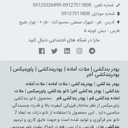
شماره تلفن : 09127511808-09125526899
شماره موبایل: 09127511808
آدرس : قم - شهرک صنعتی محمودآباد - فاز ۲ - بلوار خلیج
فارس - نبش کوچه ۵
مارا در شبکه های اجتماعی دنبال کنید
پودر بندکشی | ملات آماده | پودربندکشی | پاورمیکس |
پودربندکشی آجر
پودر بندکشی | پودربندکشی | ملات آماده | ملات آماده
بندکشی | پودر بندکشی آجر| نانو بندکشی پاورمیکس | ملات
اماده بندکشی قم | پودر بندکشی قم
محصول نانو بندکشی
پاورمیکس از نظر ساختار فیزیکی کیفیت بالا و قدرت چسبندگی
مناسبی دارد . این محصول با استفاده از نانو ذرات به ابعاد 7
نانو متر فرآوری و تولید شده است و جهت عایق کاری و ترمیم
بندکشی
های قدیمی و از بین رفته در انواع پشت بام، سرویس