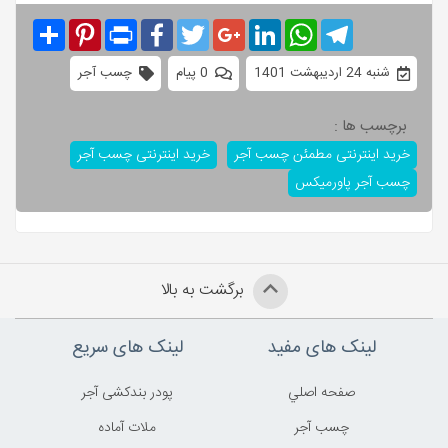
Share
Pinterest
Print
Facebook
Twitter
Google+
LinkedIn
WhatsApp
Telegram
شنبه 24 اردیبهشت 1401
0 پیام
چسب آجر
برچسب ها :
خرید اینترنتی مطمئن چسب آجر
خرید اینترنتی چسب آجر
چسب آجر پاورمیکس
برگشت به بالا
لینک های مفید
لینک های سریع
صفحه اصلي
پودر بندکشی آجر
چسب آجر
ملات آماده