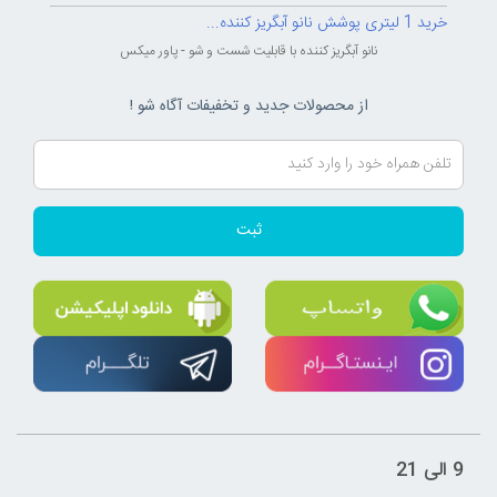
خرید 1 لیتری پوشش نانو آبگریز کننده...
نانو آبگریز کننده با قابلیت شست و شو - پاور میکس
از محصولات جدید و تخفیفات آگاه شو !
ثبت
9 الی 21