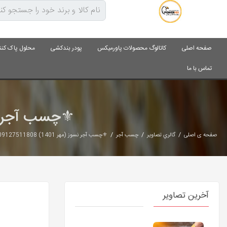
صفحه اصلی
کاتالوگ محصولات پاورمیکس
پودر بندکشی
محلول پاک کنن
تماس با ما
⚜️چسب آجر نسوز (مهر 1401) 8
/
/
/
صفحه ی اصلی
گالري تصاوير
چسب آجر
⚜️چسب آجر نسوز (مهر 1401) 09127511808 | پاورمیکس⚜️
آخرین تصاویر