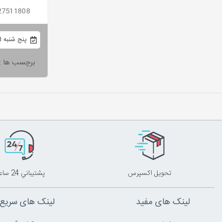
09127511808 ⚜️آدرس سایت: .ir
پنج شنبه 30 تیر 1401
برچسب ها :
تحويل اکسپرس
پشتيباني 24 ساعته
لینک های مفید
لینک های سریع