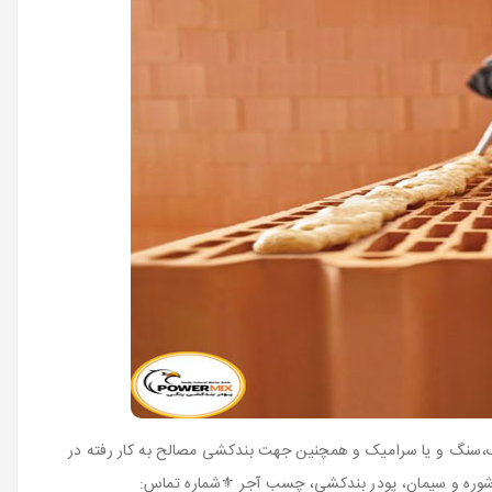
ک،سنگ و یا سرامیک و همچنین جهت بندکشی مصالح به کار رفته در
 شوره و سیمان، پودر بندکشی، چسب آجر ⚜️شماره تماس: