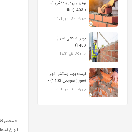
بهترین پودر بندکشی آجر
( 1403) -🔱
09127511808
چهارشنبه 13 مهر 1401
پاورمیکس
پودر بندکشی آجر (
1403) -
09127511808
شنبه 28 آبان 1401
پاورمیکس🔱
قیمت پودر بندکشی آجر
نسوز ( فروردین 1403) -
09127511808...
چهارشنبه 13 مهر 1401
⚜️محصولاتی
انواع نماه