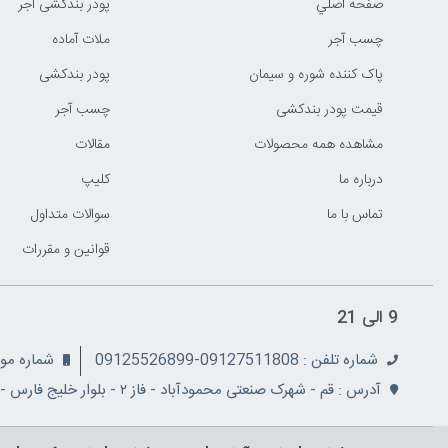
صفحه اصلي
پودر بندکشی آجر
چسب آجر
ملات آماده
پاک کننده شوره و سیمان
پودر بندکشی
قیمت پودر بندکشی
چسب آجر
مشاهده همه محصولات
مقالات
درباره ما
کليپ
تماس با ما
سوالات متداول
قوانين و مقررات
9 الی 21
شماره تلفن : 09127511808-09125526899
شماره موبایل: 08
آدرس : قم - شهرک صنعتی محمودآباد - فاز ۲ - بلوار خلیج فارس - نبش کوچه ۵