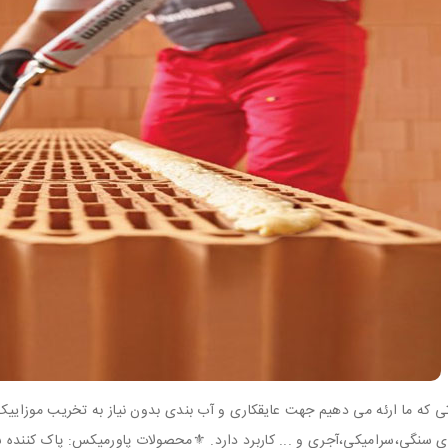
 که ما ارئه می دهیم جهت عایقکاری و آب بندی بدون نیاز به تخریب موزایی
ای سنگی،سرامیکی،آجری و ... کاربرد دارد. ⚜️محصولات پاورمیکس: پاک کننده