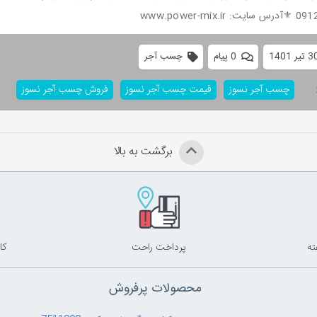
www.power-mix
0 پیام
چسب آجر
چسب آجر نسوز
قیمت چسب آجر نسوز
فروش چسب آجر نسوز
برگشت به بالا
پرداخت راحت
کا
محصولات پرفروش