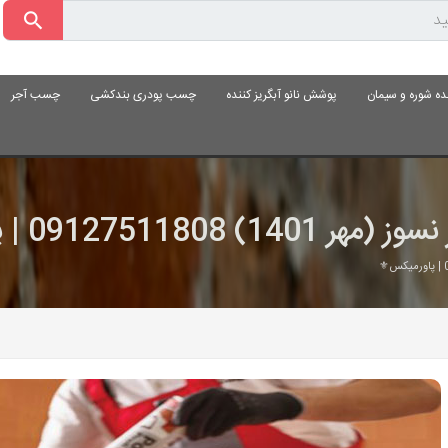
ده شوره و سیمان
پوشش نانو آبگریز کننده
چسب پودری بندکشی
چسب آجر
0912751180 | پاورمیکس⚜️