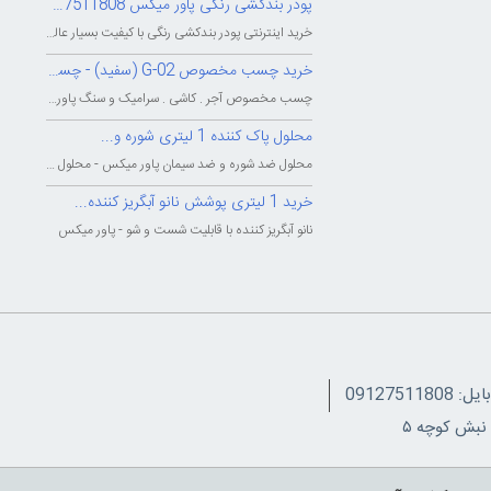
پودر بندکشی رنگی پاور میکس 09127511808
خرید اینترنتی پودر بندکشی رنگی با کیفیت بسیار عالی - شرکت بزرگ پاور میکس...
خرید چسب مخصوص G-02 (سفید) - چسب...
چسب مخصوص آجر . کاشی . سرامیک و سنگ پاور میکس - چسب پودری پاورمیکس - چسب...
محلول پاک کننده 1 لیتری شوره و...
محلول ضد شوره و ضد سیمان پاور میکس - محلول پاک کننده و شوینده شوره و سیمان...
خرید 1 لیتری پوشش نانو آبگریز کننده...
نانو آبگریز کننده با قابلیت شست و شو - پاور میکس
091275118