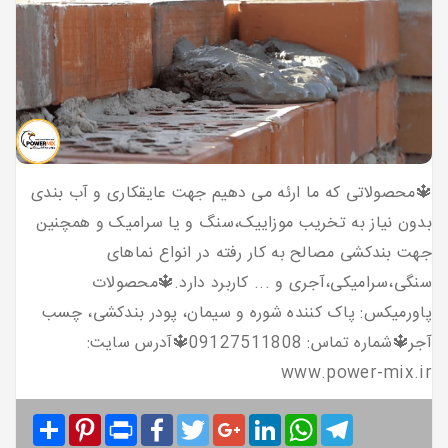
🔱محصولاتی که ما ارئه می دهیم جهت عایقکاری و آب بندی
بدون نیاز به تخریب موزاییک،سنگ و یا سرامیک و همچنین
جهت بندکشی مصالح به کار رفته در انواع نماهای
سنگی،سرامیکی،آجری و ... کاربرد دارد.🔱محصولات
پاورمیکس: پاک کننده شوره و سیمان، پودر بندکشی، چسب
آجر🔱شماره تماس: 09127511808🔱آدرس سایت:
www.power-mix.ir
Share
Pinterest
Print
Facebook
Twitter
Google+
LinkedIn
WhatsApp
Telegram