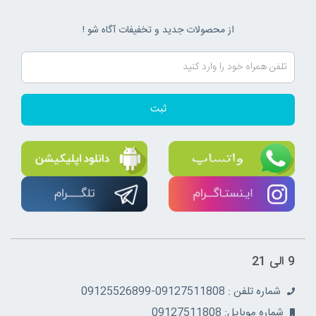
از محصولات جدید و تخفیفات آگاه شو !
ثبت
9 الی 21
شماره تلفن : 09127511808-09125526899
شماره موبایل: 09127511808