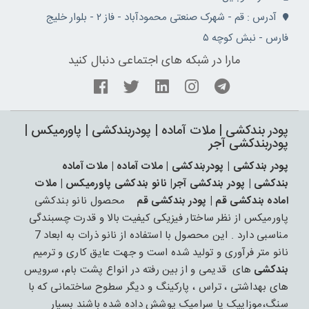
آدرس : قم - شهرک صنعتی محمودآباد - فاز ۲ - بلوار خلیج
فارس - نبش کوچه ۵
مارا در شبکه های اجتماعی دنبال کنید
پودر بندکشی | ملات آماده | پودربندکشی | پاورمیکس |
پودربندکشی آجر
پودر بندکشی | پودربندکشی | ملات آماده | ملات آماده
بندکشی | پودر بندکشی آجر| نانو بندکشی پاورمیکس | ملات
اماده بندکشی قم | پودر بندکشی قم
محصول نانو بندکشی
پاورمیکس از نظر ساختار فیزیکی کیفیت بالا و قدرت چسبندگی
مناسبی دارد . این محصول با استفاده از نانو ذرات به ابعاد 7
نانو متر فرآوری و تولید شده است و جهت عایق کاری و ترمیم
بندکشی
های قدیمی و از بین رفته در انواع پشت بام، سرویس
های بهداشتی ، تراس ، پارکینگ و دیگر سطوح ساختمانی که با
سنگ،موزاییک یا سرامیک پوشش داده شده باشند بسیار