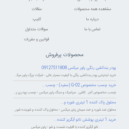
مشاهده همه محصولات
مقالات
درباره ما
کليپ
تماس با ما
سوالات متداول
قوانين و مقررات
محصولات پرفروش
پودر بندکشی رنگی پاور میکس 09127511808
خرید اینترنتی پودر بندکشی رنگی با کیفیت بسیار عالی - شرکت بزرگ پاور میکس...
خرید چسب مخصوص G-02 (سفید) - چسب...
چسب مخصوص آجر . کاشی . سرامیک و سنگ پاور میکس - چسب پودری پاورمیکس - چسب...
محلول پاک کننده 1 لیتری شوره و...
محلول ضد شوره و ضد سیمان پاور میکس - محلول پاک کننده و شوینده شوره و سیمان...
خرید 1 لیتری پوشش نانو آبگریز کننده...
نانو آبگریز کننده با قابلیت شست و شو - پاور میکس