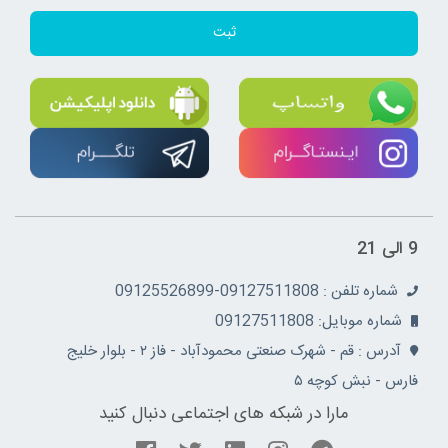
ثبت
9 الی 21
شماره تلفن : 09127511808-09125526899
شماره موبایل: 09127511808
آدرس : قم - شهرک صنعتی محمودآباد - فاز ۲ - بلوار خلیج
فارس - نبش کوچه ۵
مارا در شبکه های اجتماعی دنبال کنید