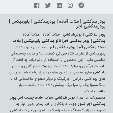
پودر بندکشی | ملات آماده | پودربندکشی | پاورمیکس |
پودربندکشی آجر
پودر بندکشی | پودربندکشی | ملات آماده | ملات آماده
بندکشی | پودر بندکشی آجر| نانو بندکشی پاورمیکس | ملات
اماده بندکشی قم | پودر بندکشی قم
محصول نانو بندکشی
پاورمیکس از نظر ساختار فیزیکی کیفیت بالا و قدرت چسبندگی
مناسبی دارد . این محصول با استفاده از نانو ذرات به ابعاد 7
نانو متر فرآوری و تولید شده است و جهت عایق کاری و ترمیم
بندکشی
های قدیمی و از بین رفته در انواع پشت بام، سرویس
های بهداشتی ، تراس ، پارکینگ و دیگر سطوح ساختمانی که با
سنگ،موزاییک یا سرامیک پوشش داده شده باشند بسیار
مناسب است.
محصولات ما اعم از
پودر بندکشی، ملات آماده، چسب آجر، پودر
بندکشی آجر نسوز
جهت عایقکاری و آب بندی بدون نیاز به
تخریب موزاییک،سنگ و یا سرامیک و همچنین جهت بندکشی