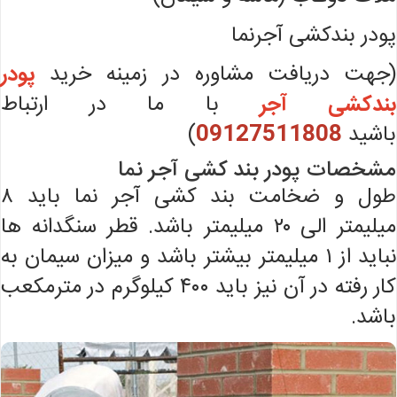
پودر بندکشی آجرنما
(جهت دریافت مشاوره در زمینه خرید
پودر
بندکشی آجر
با ما در ارتباط
باشید
09127511808
)
مشخصات پودر بند کشی آجر نما
طول و ضخامت بند کشی آجر نما باید ۸
میلیمتر الی ۲۰ میلیمتر باشد. قطر سنگدانه ها
نباید از ۱ میلیمتر بیشتر باشد و میزان سیمان به
کار رفته در آن نیز باید ۴۰۰ کیلوگرم در مترمکعب
باشد.