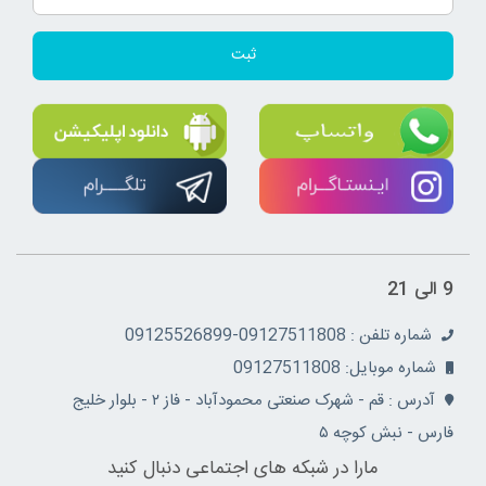
ثبت
9 الی 21
شماره تلفن : 09127511808-09125526899
شماره موبایل: 09127511808
آدرس : قم - شهرک صنعتی محمودآباد - فاز ۲ - بلوار خلیج
فارس - نبش کوچه ۵
مارا در شبکه های اجتماعی دنبال کنید