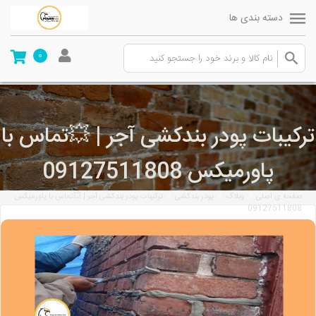
دسته بندی ها
0
ترکیبات پودر بندکشی آجر | 💥تماس با
پاورمیکس 09127511808
/
/
/
صفحه ی اصلی
وبلاگ
پودر بندکشی
ترکیبات پودر بندکشی آجر | 💥تماس با پاورمیکس
09127511808