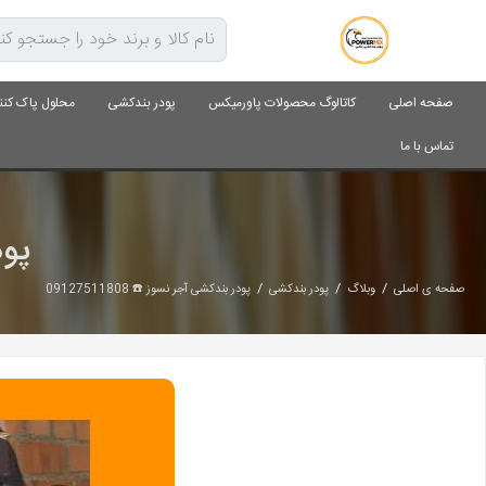
صفحه اصلی
کاتالوگ محصولات پاورمیکس
پودر بندکشی
محلول پاک کنن
تماس با ما
پودر
/
/
/
صفحه ی اصلی
وبلاگ
پودر بندکشی
پودر بندکشی آجر نسوز ☎️ 09127511808