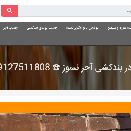
ده شوره و سیمان
پوشش نانو آبگریز کننده
چسب پودری بندکشی
چسب آجر
 بندکشی آجر نسوز ☎️ 09127511808