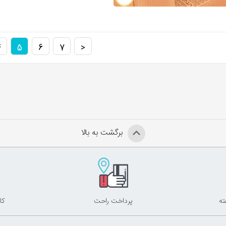
4
5
6
7
<
برگشت به بالا
پرداخت راحت
کا