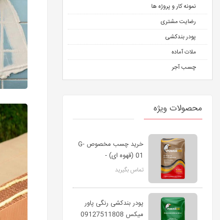
نمونه کار و پروژه ها
رضایت مشتری
پودر بندکشی
ملات آماده
چسب آجر
محصولات ویژه
خرید چسب مخصوص G-
01 (قهوه ای) -
پاورمیکس
تماس بگیرید
پودر بندکشی رنگی پاور
میکس 09127511808