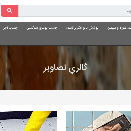
ده شوره و سیمان
پوشش نانو آبگریز کننده
چسب پودری بندکشی
چسب آجر
گالري تصاوير