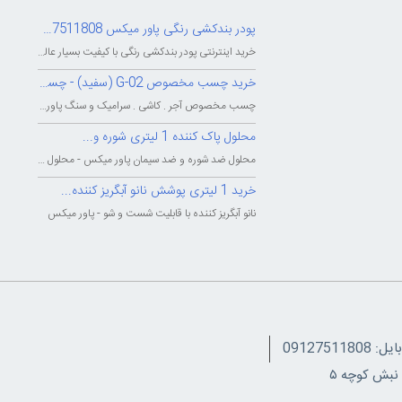
پودر بندکشی رنگی پاور میکس 09127511808
خرید اینترنتی پودر بندکشی رنگی با کیفیت بسیار عالی - شرکت بزرگ پاور میکس...
خرید چسب مخصوص G-02 (سفید) - چسب...
چسب مخصوص آجر . کاشی . سرامیک و سنگ پاور میکس - چسب پودری پاورمیکس - چسب...
محلول پاک کننده 1 لیتری شوره و...
محلول ضد شوره و ضد سیمان پاور میکس - محلول پاک کننده و شوینده شوره و سیمان...
خرید 1 لیتری پوشش نانو آبگریز کننده...
نانو آبگریز کننده با قابلیت شست و شو - پاور میکس
091275118