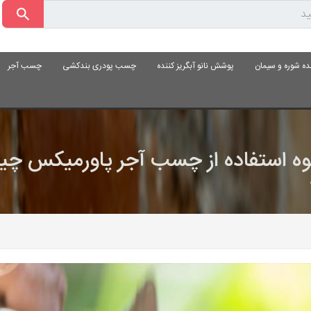
ده شوره و سیمان
پوشش نانو آبگریز کننده
چسب پودری بندکشی
چسب آجر
وه استفاده از چسب آجر پاورمیکس چ