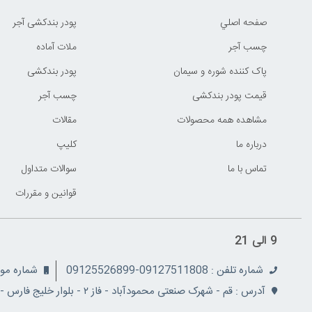
صفحه اصلي
پودر بندکشی آجر
چسب آجر
ملات آماده
پاک کننده شوره و سیمان
پودر بندکشی
قیمت پودر بندکشی
چسب آجر
مشاهده همه محصولات
مقالات
درباره ما
کليپ
تماس با ما
سوالات متداول
قوانين و مقررات
9 الی 21
شماره تلفن : 09127511808-09125526899
شماره موبایل: 08
آدرس : قم - شهرک صنعتی محمودآباد - فاز ۲ - بلوار خلیج فارس - نبش کوچه ۵