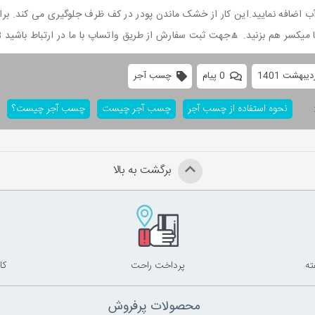
 میکسر هم بزنید. 🔼جهت ثبت سفارش از طریق واتساپ با ما در ارتباط باشید 09127511808
0 پیام
چسب آجر
نحوه استفاده از چسب آجر
چسب آجر چیست
چسب آجر چیست؟
برگشت به بالا
پرداخت راحت
کا
محصولات پرفروش