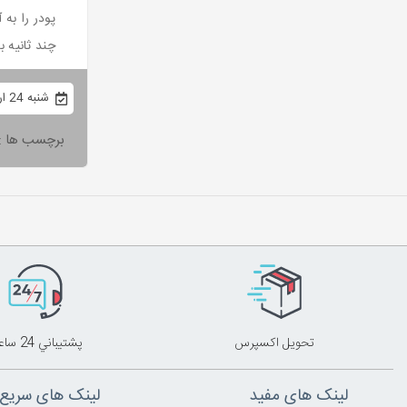
چند ثانیه با
شنبه 24 اردیبهشت 1401
برچسب ها :
تحويل اکسپرس
پشتيباني 24 ساعته
لینک های مفید
لینک های سریع