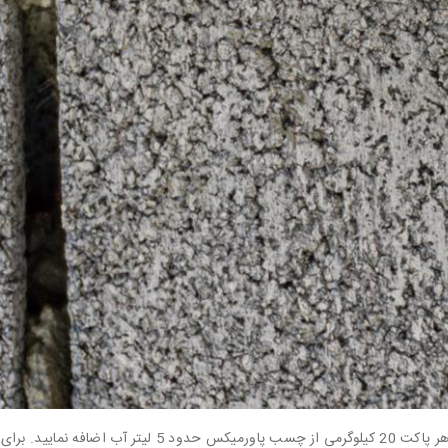
🔼به ازای هر پاکت 20 کیلوگرمی از چسب پاور