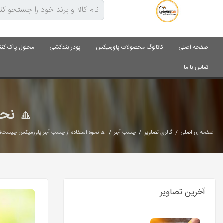
صفحه اصلی
کاتالوگ محصولات پاورمیکس
پودر بندکشی
محلول پاک کنن
تماس با ما
🔼 نح
/
/
/
صفحه ی اصلی
گالري تصاوير
چسب آجر
🔼 نحوه استفاده از چسب آجر پاورمیکس چیست؟
آخرین تصاویر