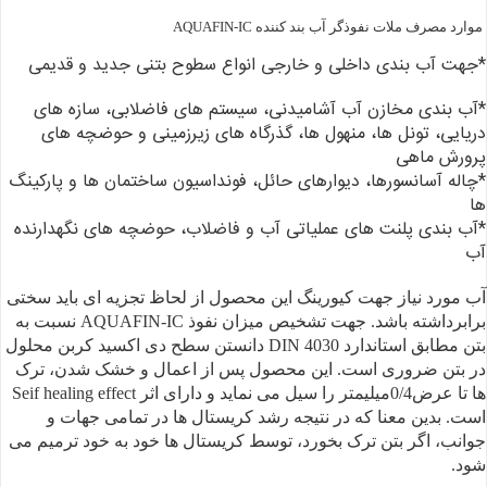
موارد مصرف ملات نفوذگر آب بند کننده AQUAFIN-IC
*جهت آب بندی داخلی و
خارجی انواع سطوح بتنی جدید و قدیمی
*آب بندی
مخازن آب آشامیدنی، سیستم های فاضلابی، سازه های
دریایی، تونل ها، منهول ها،
گذرگاه های زیرزمینی و حوضچه های
پرورش ماهی
*چاله
آسانسورها، دیوارهای حائل، فونداسیون ساختمان ها و پارکینگ
ها
*آب بندی
پلنت های عملیاتی آب و فاضلاب، حوضچه های نگهدارنده
آب
آب مورد نیاز جهت کیورینگ این محصول از لحاظ تجزیه ای باید سختی
برابرداشته
باشد. جهت تشخیص میزان نفوذ AQUAFIN-IC نسبت به
بتن مطابق استاندارد
DIN 4030 دانستن
سطح دی اکسید کربن محلول
در بتن ضروری است.
این محصول
پس از اعمال و خشک شدن، ترک
ها تا عرض0/4میلیمتر را سیل می نماید و دارای اثر
Seif healing effect
است. بدین معنا که در نتیجه رشد کریستال ها در تمامی جهات و
جوانب،
اگر بتن ترک بخورد، توسط کریستال ها خود به خود ترمیم می
شود.