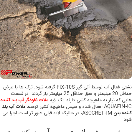
نشتی فعال آب توسط آنی گیر FIX-10S گرفته شود. ترک ها با عرض
حداقل 20 میلیمتر
و عمق حداقل 25 میلیمتر باز گردند.
در قسمت
هایی که نیاز
به ماهیچه کشی دارند یک لایه
ملات نفوذگر آب بند کننده
AQUAFIN-IC اعمال شده و
سپس ماهیچه کشی توسط
ملات آب بند
کننده بتن
ASOCRET-IM، در حالیکه
لایه قبلی هنوز تر است اجرا می
شود.