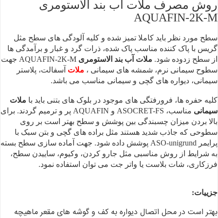
روش مصرف ملات آب بند الاستومری
AQUAFIN-2K-M
سطح مورد نظر باید
کاملا تمیز شده و کلیه آلودگی های سطح مثل
گریس با پاک کننده مناسب پاک شده، ذرات
گرد و غبار و برآمدگی ها
از سطح زدوده شود.
ملات آب بند الاستومری
AQUAFIN-2K-M جهت
سطوح
سیمانی نرم، شمشه های سیمانی ،
ملات
آسفالت، پلاستر
سیمانی، دیواره های گچی و
سیمانی مناسب می باشد.
کلیه حفره ها، فرورفتگی
های موجود در بلوک های بتنی باید با
ملات
سیمانی
مناسب، ASOCRET-FS و AQUAFIN پر و ترمیم
گردند.
برای
بالا بردن میزان
چسبندگی بین پوشش و سطح بهتر است بر روی
سطوحی که جاذب شدید هستند مثل براده های
گچی و بتن سبک با
پرایمر ASO-unigrund پوشش داده شود.
جهت آماده سازی سطح
بسته
به شرایط از روش مناسبی مثل جارو کردن، وکیوم، ساییدن سطح،
فرزکاری، شات
بلاست یا واتر جت می توان استفاده نمود.
جزییات:
بهتر است در محل اتصال
دیواره به کف و گوشه های مقعر ماهیچه