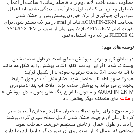
مطلوب
دست یافت. لایه دوم را با فاصله زمانی 4 ساعت از اعمال
لایه اول و تا زمانی که
لایه اول دچار آسیب دیدگی نشده باید اعمال
نمود.
برای جلوگیری از ترک
خوردن پوشش پس از خشک شدن
ضخامت AQUAFIN-2K/M نباید از mm1 در هر لایه
بیشتر شود.
برای
تقویت فیلم AQUAFIN-2K/M می توان از
سیستم ASO-SYSTEM
FLEECE-02 در لایه دوم استفاده نمود.
توصیه های مهم:
در مناطق گرم و مرطوب
پوشش ممکن است در طول سخت شدن
چسبناک شود. اگر این پدیده اتفاق افتاد، پوشش را به
شکل مه مانند
با آب به مدت 24 ساعت مرطوب نموده تا از تکمیل فرآیند
هیدراتاسیون
اطمینان حاصل شود.
فشار منفی آب در طول
شرایط
یخبندان می تواند به پوشش صدمه بزند.
ملات آب بند
الاستومری
AQUAFIN-2K-M را میتوان
با انواع رنگ های بدون حلال، پوشش ها
و
ملات
های منعطف دیگر پوشش داد.
در سطوح دارای رطوبت
بالا به عنوان مثال در مخازن آب باید صبر
کرد تا زمان لازم جهت خشک شدن کامل سطح
سپری گردد.
پوشش
را باید در طول
اعمال از تابش مستقیم خورشید حفاظت نمود.
سطحی که اعمال قرار است
روی آن صورت گیرد ابتدا باید به اندازه