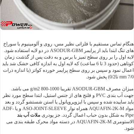
هنگام تماس مستقیم با
فلزاتی نظیر مس، روی و آلومینیوم با سوراخ
های تنگ ابتدا باید از پرایمر ASODUR-GBM در دو لایه
استفاده شود.
لایه اول را بر روی سطح تمیز با برس و به دقت پس از گذشت زمان
کوتاهی
(حدود 3 تا 6 ساعت) که لایه اول به اندازه کافی خشک شد باید
اعمال نمود و سپس بر
روی سطح پرایمر خورده کواتز (با اندازه ذرات
mm 7/0 تا0/2) پخش
شود.
میزان مصرف ASODUR-GBM تقریبا g/m2 800-1000 می باشد.
جهت آب بندی PVC و فلنج های از جنس استیل، ابتدا سطح مورد
نظر
باید ساییده شده و سپس با ایزوپروپانول یا استن شستشو گردد و بعد
مواد AQUAFIN-2K-M همراه نوار ASO-JOINT-SLEEVE و یا ADF-
Pipe به شکل بدون
حباب اعمال گردد. جز پودری
ملات آب بند
الاستومری AQUAFIN-2K-M در دسته
مواد محرک طبقه بندی می
شود.