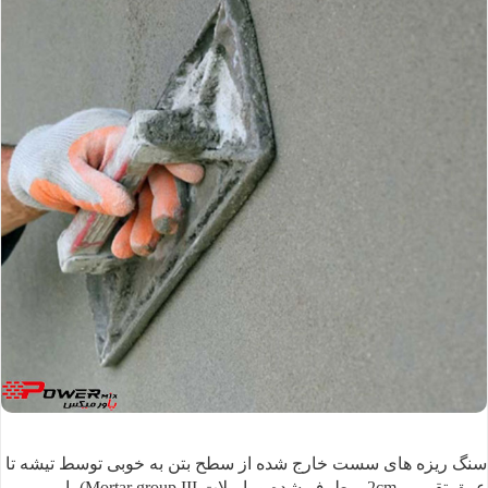
سنگ ریزه های سست خارج
شده از سطح بتن به خوبی توسط تیشه تا
عمق تقریبی 2cm برطرف شده و
با ملات Mortar
group III) یا