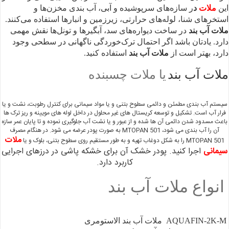
این
ملات
د
ر سازه‌های سرپوشیده و آبی، آب‌ بندی مخزن‌ها و
استخرهای شنا، لوله‌های حرارتی، زیرزمین و انبارها استفاده می‌کنند.
ملات آب‌ بند
در ساخت دیواره‌های سد، آبگیرها و تونل‌ها نقش مهمی
دارد. یادتان باشد اگر احتمال ترک‌خوردگی ناگهانی در سطحی وجود
دارد، بهتر است از
ملات آب‌ بند
استفاده کنید.
ملات آب بند
یا ملات چسبنده
سیستم آب بندی مطمئن و دائمی سطوح بتنی و یا مواد سیمانی برای کنترل رطوبت، نشت و یا
فرار آب است. تشکیل و توسعه کریستال های غیر محلول در داخل لوله های مویینه و ریز ترک ها
باعث مسدود شدن دائمی آن ها شده و از عبور و یا نشت آب جلوگیری نموده و تا پایان عمر سازه
آن را آب بندی می شود، MTOPAN 501 به صورت پودر عرضه می شود. در هنگام مصرف
ملات
MTOPAN 501 را به شکل دوغاب تهیه و به طور مستقیم روی سطوح بتنی، بلوک و یا
سیمانی
اجرا کنید. پودر خشک آن برای خشکه پاشی در درزهای اجرایی
کاربرد دارد.
انواع ملات آب بند
AQUAFIN-2K-M ملات آب بند الاستومری