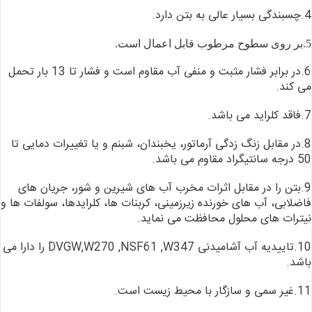
4.چسبندگی بسیار عالی
به بتن دارد.
5.بر روی سطوح مرطوب
قابل اعمال است.
6.در برابر فشار مثبت و
منفی آب مقاوم است و فشار تا 13 بار تحمل
می کند.
7.فاقد کلراید می باشد.
8.در مقابل زنگ زدگی
آرماتور، یخبندان، شبنم و یا تغییرات دمایی تا
50 درجه سانتیگراد مقاوم می باشد.
9.بتن را در مقابل
اثرات مخرب آب های شیرین و شور، جریان های
فاضلابی، آب های خورنده زیرزمینی،
کربنات ها، کلرایدها، سولفات ها و
نیترات های محلول محافظت می نماید.
10.تاییدیه آب آشامیدنی
DVGW,W270
,NSF61 ,W347 را دارا می
باشد.
11.غیر سمی و سازگار با
محیط زیست است.