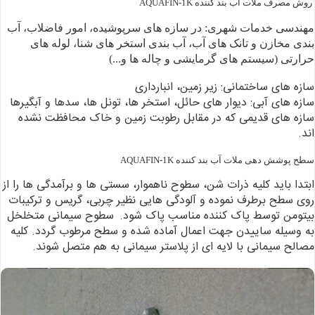
روش مصرف ملات آب بند کننده AQUAFIN-1K
مهندسی خدمات شهری: در
سازه های سرپوشیده، امور فاضلاب، آب
بندی مخازن و تانک های آب، آب بندی استخر های
شنا، لوله های
حرارتی (سیستم های گرمایشی و چاله ها و...)
سازه های ساختمانی: زیر زمین، انبارداری
سازه های آبی: دیوار های حائل، استخر ها، تونل ها، سدها و آبگیرها
سازه های قدیمی که در مقابل رطوبت زمین و خاک محافظت نشده
اند.
سطح پوشش دهی ملات آب بند کننده AQUAFIN-1K
ابتدا باید کلیه ذرات
شن، سطوح ناهموار، سستی ها و برآمدگی ها را از
روی سطح برطرف نموده و آلودگی هایی
نظیر چربی، گریس و ترکیبات
بیتومن توسط پاک کننده مناسب پاک شود.
سطوح سیمانی متخلخل
به
وسیله ساییدن جهت اعمال آماده شده و سطح مرطوب گردد. کلیه
مصالح سیمانی با لایه ای
از پلاستر سیمانی به هم متصل شوند.