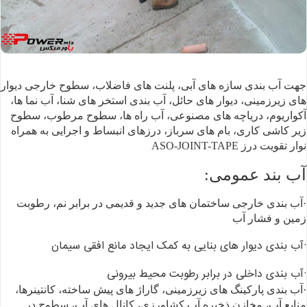
جهت آب بندی سازه های
آبی، پلنت های فاضلاب، سطوح خارجی دیوار
های زیرزمینی، دیوار های حائل، آب بندی
استخر های شنا، آب نما ها،
آکواریوم، دریاچه های مصنوعی، آب راه ها، سطوح مرطوب،
سطوح
زیر کاشی کاری، بام های سرباز، درزهای انبساط و اجرایی به همراه
نوار تقویت درز
ASO-JOINT-TAPE
آب بند عمومی:
·آب بندی خارجی ساختمان های جدید
و قدیمی در برابر نم، رطوبت
زمین و فشار آب
·آب بندی دیوار های بنایی به کمک
ایجاد مانع افقی سیمان
·آب بندی داخلی در برابر رطوبت
محیط بیرونی
·آب بندی پارکینگ های زیرزمینی،
گاراژ های پیش ساخته، کانتینرها،
منابع آب، مخازن ذخیره آب کشاورزی، کانال های آب،
سطوح در