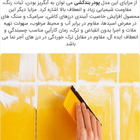
از مزایای این مدل
پودر بندکشی
می
توان به آبگریز بودن، ثبات رنگ،
مقاومت شیمیایی زیاد و انعطاف بالا اشاره کرد.
مزایا دیگر
این
محصول افزایش خاصیت آببندی درزهای کاشی، سرامیک و سنگ های
در معرض اسیدها،
مقاوم در ﺑﺮاﺑﺮ آب و ﻣﺤﻴﻂ ﻣﺮﻃﻮب، سهولت تهیه
ملات و اجرا بدون انقباض و ترک، زﻣﺎن ﻛﺎرآﻳﻲ
مناسب ﭼﺴﺒﻨﺪﮔﻲ و
انعطاف ایده آل، مقاوم در مقابل ترک خوردگی در درز های آجر نما می
باشد.