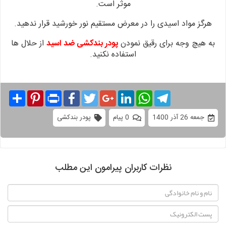
موثر است.
هرگز مواد اسیدی
را در معرض مستقیم نور خورشید قرار ندهید.
به هیچ وجه برای
رقیق نمودن
پودر بندکشی ضد اسید
از حلال ها
استفاده نکنید.
Share
Pinterest
Print
Facebook
Twitter
Google+
LinkedIn
WhatsApp
Telegram
جمعه 26 آذر 1400
0 پیام
پودر بندکشی
نظرات کاربران پیرامون این مطلب