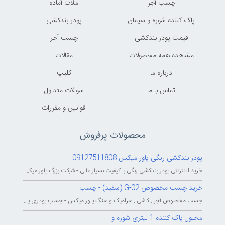
چسب آجر
ملات آماده
پاک کننده شوره و سیمان
پودر بندکشی
قیمت پودر بندکشی
چسب آجر
مشاهده همه محصولات
مقالات
درباره ما
کليپ
تماس با ما
سوالات متداول
قوانين و مقررات
محصولات پرفروش
پودر بندکشی رنگی پاور میکس 09127511808
خرید اینترنتی پودر بندکشی رنگی با کیفیت بسیار عالی - شرکت بزرگ پاور میکس...
خرید چسب مخصوص G-02 (سفید) - چسب...
چسب مخصوص آجر . کاشی . سرامیک و سنگ پاور میکس - چسب پودری پاورمیکس - چسب...
محلول پاک کننده 1 لیتری شوره و...