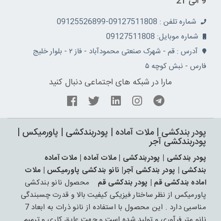
9 الی 21
شماره تلفن : 09127511808-09125526899
شماره موبایل: 09127511808
آدرس : قم - شهرک صنعتی محمودآباد - فاز ۲ - بلوار خلیج
فارس - نبش کوچه ۵
مارا در شبکه های اجتماعی دنبال کنید
پودر بندکشی | ملات آماده | پودربندکشی | پاورمیکس |
پودربندکشی آجر
پودر بندکشی | پودربندکشی | ملات آماده | ملات آماده
بندکشی | پودر بندکشی آجر| نانو بندکشی پاورمیکس | ملات
اماده بندکشی قم | پودر بندکشی قم
محصول نانو بندکشی
پاورمیکس از نظر ساختار فیزیکی کیفیت بالا و قدرت چسبندگی
مناسبی دارد . این محصول با استفاده از نانو ذرات به ابعاد 7
نانو متر فرآوری و تولید شده است و جهت عایق کاری و ترمیم