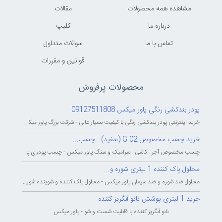
مشاهده همه محصولات
مقالات
درباره ما
کليپ
تماس با ما
سوالات متداول
قوانين و مقررات
محصولات پرفروش
پودر بندکشی رنگی پاور میکس 09127511808
خرید اینترنتی پودر بندکشی رنگی با کیفیت بسیار عالی - شرکت بزرگ پاور میکس...
خرید چسب مخصوص G-02 (سفید) - چسب...
چسب مخصوص آجر . کاشی . سرامیک و سنگ پاور میکس - چسب پودری پاورمیکس - چسب...
محلول پاک کننده 1 لیتری شوره و...
محلول ضد شوره و ضد سیمان پاور میکس - محلول پاک کننده و شوینده شوره و سیمان...
خرید 1 لیتری پوشش نانو آبگریز کننده...
نانو آبگریز کننده با قابلیت شست و شو - پاور میکس