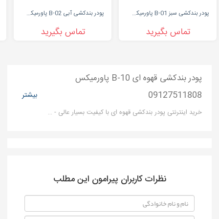
پودر بندکشی سبز B-01 پاورمیکس | 09127511808
پودر بندکشی آبی B-02 پاورمیکس 09127511808
تماس بگیرید
تماس بگیرید
پودر بندکشی قهوه ای B-10 پاورمیکس
09127511808
بیشتر
خرید اینترنتی پودر بندکشی قهوه ای با کیفیت بسیار عالی - شرکت بزرگ پاور میکس تولید کننده انواع پودربندکشی در رنگ های مختلف می باشد.محصول نانو بندکشی پاورمیکس از نظر ساختار فیزیکی کیفیت بالا و قدرت چسبندگی مناسبی دارد .
نظرات کاربران پیرامون این مطلب