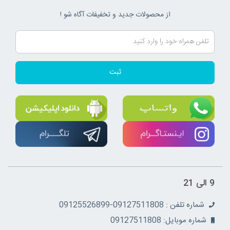
از محصولات جدید و تخفیفات آگاه شو !
ثبت
9 الی 21
شماره تلفن : 09127511808-09125526899
شماره موبایل: 09127511808