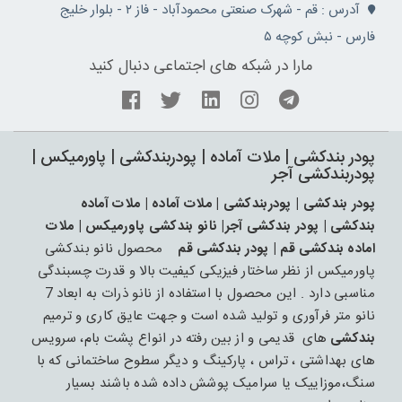
آدرس : قم - شهرک صنعتی محمودآباد - فاز ۲ - بلوار خلیج
فارس - نبش کوچه ۵
مارا در شبکه های اجتماعی دنبال کنید
پودر بندکشی | ملات آماده | پودربندکشی | پاورمیکس |
پودربندکشی آجر
پودر بندکشی | پودربندکشی | ملات آماده | ملات آماده
بندکشی | پودر بندکشی آجر| نانو بندکشی پاورمیکس | ملات
اماده بندکشی قم | پودر بندکشی قم
محصول نانو بندکشی
پاورمیکس از نظر ساختار فیزیکی کیفیت بالا و قدرت چسبندگی
مناسبی دارد . این محصول با استفاده از نانو ذرات به ابعاد 7
نانو متر فرآوری و تولید شده است و جهت عایق کاری و ترمیم
بندکشی
های قدیمی و از بین رفته در انواع پشت بام، سرویس
های بهداشتی ، تراس ، پارکینگ و دیگر سطوح ساختمانی که با
سنگ،موزاییک یا سرامیک پوشش داده شده باشند بسیار