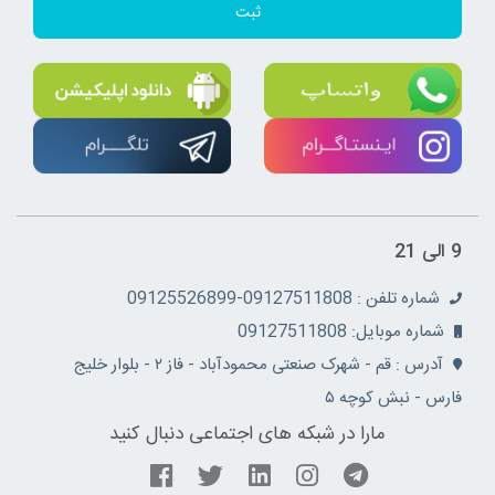
ثبت
9 الی 21
شماره تلفن : 09127511808-09125526899
شماره موبایل: 09127511808
آدرس : قم - شهرک صنعتی محمودآباد - فاز ۲ - بلوار خلیج
فارس - نبش کوچه ۵
مارا در شبکه های اجتماعی دنبال کنید