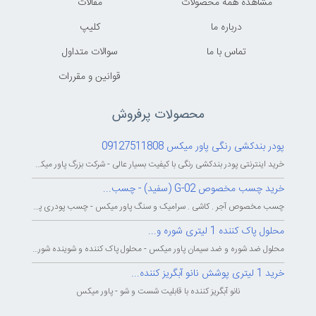
مشاهده همه محصولات
مقالات
درباره ما
کليپ
تماس با ما
سوالات متداول
قوانين و مقررات
محصولات پرفروش
پودر بندکشی رنگی پاور میکس 09127511808
خرید اینترنتی پودر بندکشی رنگی با کیفیت بسیار عالی - شرکت بزرگ پاور میکس...
خرید چسب مخصوص G-02 (سفید) - چسب...
چسب مخصوص آجر . کاشی . سرامیک و سنگ پاور میکس - چسب پودری پاورمیکس - چسب...
محلول پاک کننده 1 لیتری شوره و...
محلول ضد شوره و ضد سیمان پاور میکس - محلول پاک کننده و شوینده شوره و سیمان...
خرید 1 لیتری پوشش نانو آبگریز کننده...
نانو آبگریز کننده با قابلیت شست و شو - پاور میکس