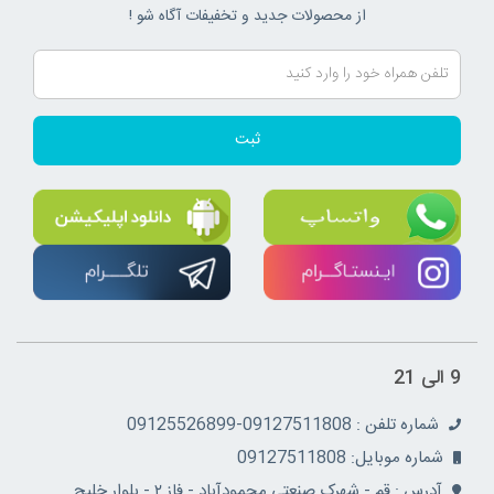
از محصولات جدید و تخفیفات آگاه شو !
ثبت
9 الی 21
شماره تلفن : 09127511808-09125526899
شماره موبایل: 09127511808
آدرس : قم - شهرک صنعتی محمودآباد - فاز ۲ - بلوار خلیج