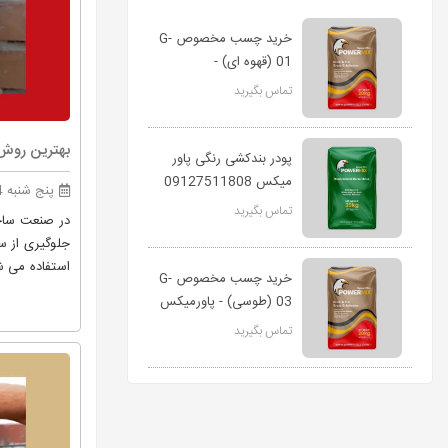
خرید چسب مخصوص G-
01 (قهوه ای) -
پاورمیکس
تماس بگیرید
بهترین روش مصرف پ
پودر بندکشی رنگی پاور
میکس 09127511808
پنج شنبه 14 مهر 1401
تماس بگیرید
در صنعت ساخت
جلوگیری از س
استفاده می ش
خرید چسب مخصوص G-
03 (طوسی) - پاورمیکس
تماس بگیرید