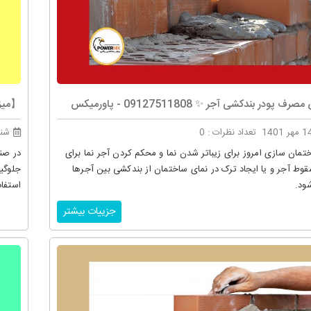
ودر بندکشی آجر ✨ 09127511808 - پاورمیکس
【میزا
تعداد نظرات : 0
شنبه 5 شه
مان سازی امروز برای زیباتر شدن نما و محکم کردن آجر نما برای
در صنع
قوط آجر و یا ایجاد ترک در نمای ساختمان از بندکشی بین آجرها
جلوگیر
ود.
استفا
جزییات بیشتر