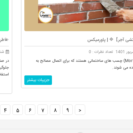
شی آجر】🔷 | پاورمیکس
💫طرز
تعداد نظرات : 0
شنبه 5 شه
ملات ها (Mortar) چسب های ساختمانی هستند که برای اتصال مصالح به
در صنع
ده می شوند.
جلوگیر
استفا
جزییات بیشتر
4
5
6
7
8
9
<