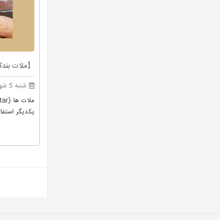
【ملات بندک
شنبه 5 شهریور 1401
یکدیگر استفا