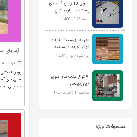
معرفی 10 روش آب بندی
پشت بام - پاورمیکس
جمعه 26 آذر 1400
آجر نما چیست؟ - کاربرد
انواع آجرنما در ساختمان
【مزایای استفاده از
ها -...
پنج شنبه 7 بهمن 1400
پنج شنبه 14 مهر 1401
پودر بندکشی 
🔶انواع ملات های هوایی
خالی بین آجر
- پاورمیکس
‌و هوایی، جل
سه شنبه 31 خرداد 1401
محصولات ویژه