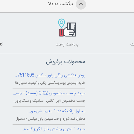
برگشت به بالا
پرداخت راحت
کا
محصولات پرفروش
پودر بندکشی رنگی پاور میکس 09127511808
خرید اینترنتی پودر بندکشی رنگی با کیفیت بسیار عالی - شرکت بزرگ پاور میکس...
خرید چسب مخصوص G-02 (سفید) - چسب...
چسب مخصوص آجر . کاشی . سرامیک و سنگ پاور میکس - چسب پودری پاورمیکس - چسب...
محلول پاک کننده 1 لیتری شوره و...
محلول ضد شوره و ضد سیمان پاور میکس - محلول پاک کننده و شوینده شوره و سیمان...
خرید 1 لیتری پوشش نانو آبگریز کننده...