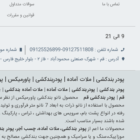
تماس با ما
سوالات متداول
قوانين و مقررات
9 الی 21
شماره تلفن : 09127511808-09125526899
شماره موبایل: 08
آدرس : قم - شهرک صنعتی محمودآباد - فاز ۲ - بلوار خلیج فارس - نبش کوچه ۵
پودر بندکشی | ملات آماده | پودربندکشی | پاورمیکس | پ
پودر بندکشی | پودربندکشی | ملات آماده | ملات آماده بندکشی | 
قم | پودر بندکشی قم
محصول نانو بندکشی پاورمیکس از نظر ساخت
محصول با استفاده از نانو ذرات به ابعاد 7 نانو متر فرآوری و تولید شده است و جهت عایق کاری و ترمیم
رفته در انواع پشت بام، سرویس های بهداشتی ، تراس ، پارکینگ
شده باشند بسیار مناسب است.
محصولات ما اعم از
پودر بندکشی، ملات آماده، چسب آجر، پودر بن
موزاییک،سنگ و یا سرامیک و همچنین جهت بندکشی مصالح به کار رف