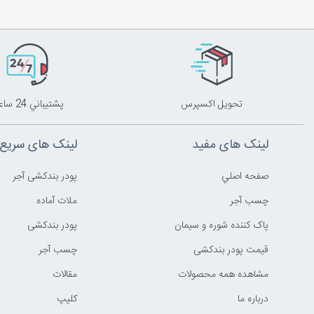
تحويل اکسپرس
پشتيباني 24 ساعته
لینک های مفید
لینک های سریع
صفحه اصلي
پودر بندکشی آجر
چسب آجر
ملات آماده
پاک کننده شوره و سیمان
پودر بندکشی
قیمت پودر بندکشی
چسب آجر
مشاهده همه محصولات
مقالات
درباره ما
کليپ