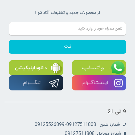
از محصولات جدید و تخفیفات آگاه شو !
ثبت
9 الی 21
شماره تلفن : 09127511808-09125526899
شماره موبایل: 09127511808