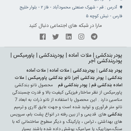
آدرس : قم - شهرک صنعتی محمودآباد - فاز ۲ - بلوار خلیج
فارس - نبش کوچه ۵
مارا در شبکه های اجتماعی دنبال کنید
پودر بندکشی | ملات آماده | پودربندکشی | پاورمیکس |
پودربندکشی آجر
پودر بندکشی | پودربندکشی | ملات آماده | ملات آماده
بندکشی | پودر بندکشی آجر| نانو بندکشی پاورمیکس | ملات
اماده بندکشی قم | پودر بندکشی قم
محصول نانو بندکشی
پاورمیکس از نظر ساختار فیزیکی کیفیت بالا و قدرت چسبندگی
مناسبی دارد . این محصول با استفاده از نانو ذرات به ابعاد 7
نانو متر فرآوری و تولید شده است و جهت عایق کاری و ترمیم
بندکشی
های قدیمی و از بین رفته در انواع پشت بام، سرویس
های بهداشتی ، تراس ، پارکینگ و دیگر سطوح ساختمانی که با
سنگ،موزاییک یا سرامیک پوشش داده شده باشند بسیار