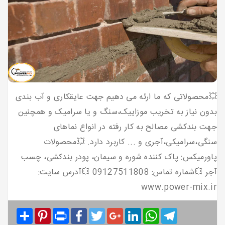
💥محصولاتی که ما ارئه می دهیم جهت عایقکاری و آب بندی
بدون نیاز به تخریب موزاییک،سنگ و یا سرامیک و همچنین
جهت بندکشی مصالح به کار رفته در انواع نماهای
سنگی،سرامیکی،آجری و ... کاربرد دارد. 💥محصولات
پاورمیکس: پاک کننده شوره و سیمان، پودر بندکشی، چسب
آجر 💥شماره تماس: 09127511808 💥آدرس سایت:
www.power-mix.ir
Share
Pinterest
Print
Facebook
Twitter
Google+
LinkedIn
WhatsApp
Telegram