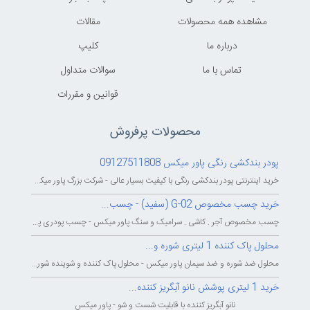
مشاهده همه محصولات
مقالات
درباره ما
کليپ
تماس با ما
سوالات متداول
قوانين و مقررات
محصولات پرفروش
پودر بندکشی رنگی پاور میکس 09127511808
خرید اینترنتی پودر بندکشی رنگی با کیفیت بسیار عالی - شرکت بزرگ پاور میکس...
خرید چسب مخصوص G-02 (سفید) - چسب...
چسب مخصوص آجر . کاشی . سرامیک و سنگ پاور میکس - چسب پودری پاورمیکس - چسب...
محلول پاک کننده 1 لیتری شوره و...
محلول ضد شوره و ضد سیمان پاور میکس - محلول پاک کننده و شوینده شوره و سیمان...
خرید 1 لیتری پوشش نانو آبگریز کننده...
نانو آبگریز کننده با قابلیت شست و شو - پاور میکس