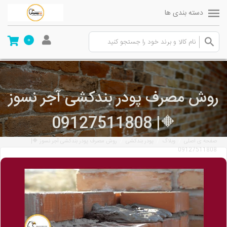
دسته بندی ها
0
روش مصرف پودر بندکشی آجر نسوز
🔶| 09127511808
/
/
/
صفحه ی اصلی
وبلاگ
پودر بندکشی
روش مصرف پودر بندکشی آجر نسوز 🔶|
09127511808