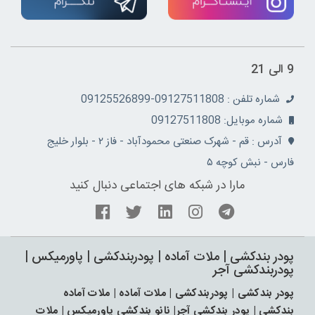
9 الی 21
شماره تلفن : 09127511808-09125526899
شماره موبایل: 09127511808
آدرس : قم - شهرک صنعتی محمودآباد - فاز ۲ - بلوار خلیج
فارس - نبش کوچه ۵
مارا در شبکه های اجتماعی دنبال کنید
پودر بندکشی | ملات آماده | پودربندکشی | پاورمیکس |
پودربندکشی آجر
پودر بندکشی | پودربندکشی | ملات آماده | ملات آماده
بندکشی | پودر بندکشی آجر| نانو بندکشی پاورمیکس | ملات