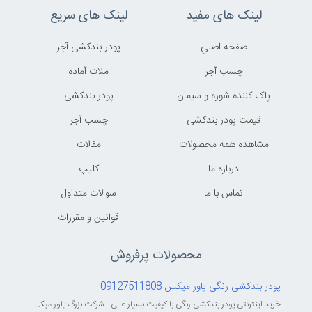
لینک های مفید
لینک های سریع
صفحه اصلي
پودر بندکشی آجر
چسب آجر
ملات آماده
پاک کننده شوره و سیمان
پودر بندکشی
قیمت پودر بندکشی
چسب آجر
مشاهده همه محصولات
مقالات
درباره ما
کليپ
تماس با ما
سوالات متداول
قوانين و مقررات
محصولات پرفروش
پودر بندکشی رنگی پاور میکس 09127511808
خرید اینترنتی پودر بندکشی رنگی با کیفیت بسیار عالی - شرکت بزرگ پاور میکس...