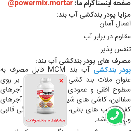
صفحه اینستاگرام ما:
powermix.mortar@
مزایا پودر بندکشی آب بند:
اعمال آسان
مقاوم در برابر آب
تنفس پذیر
مصرف های پودر بندکشی آب بند:
پودر بندکشی
آب بند MCM قابل مصرف به
عنوان ملات بند کشی در کاشی کاری بر روی
×
سطوح افقی و عمودی برای سرامیک، آجرهای
سفالین، کاشی های شیشه ای و آجری، آجرهای
کف، اسلب های بتنی، کاشی های سنگی قالبی
و… می باشد.