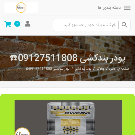
دسته بندی ها
0
پودر بندکشی 09127511808☎️
/
/
/
صفحه ی اصلی
وبلاگ
پودر بندکشی
پودر بندکشی 09127511808☎️